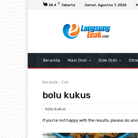
C
28.4
Jakarta
Jumat, Agustus 7, 2026
M
Beranda
Main Dish
Side Dish
Othe
Beranda
Cari
bolu kukus
If you're not happy with the results, please do an