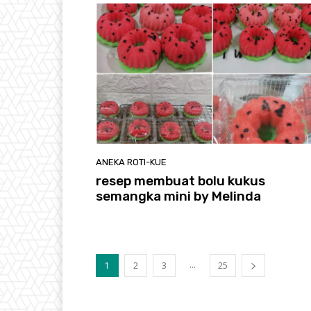
ANEKA ROTI-KUE
resep membuat bolu kukus
semangka mini by Melinda
...
1
2
3
25