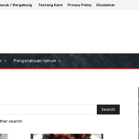
asuk / Bergabung
Tentang Kami
Privacy Policy
Disclaimer
r
Pengetahuan-Umum
Search
other search.