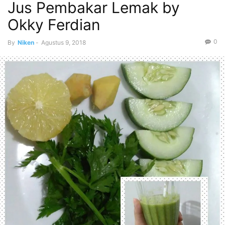
Jus Pembakar Lemak by
Okky Ferdian
0
By
Niken
-
Agustus 9, 2018