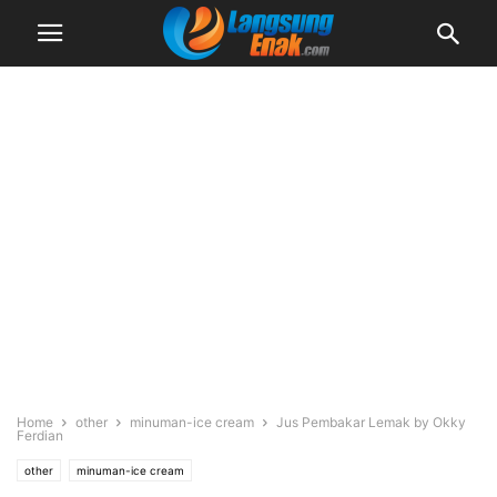
Home
other
minuman-ice cream
Jus Pembakar Lemak by Okky
Ferdian
other
minuman-ice cream