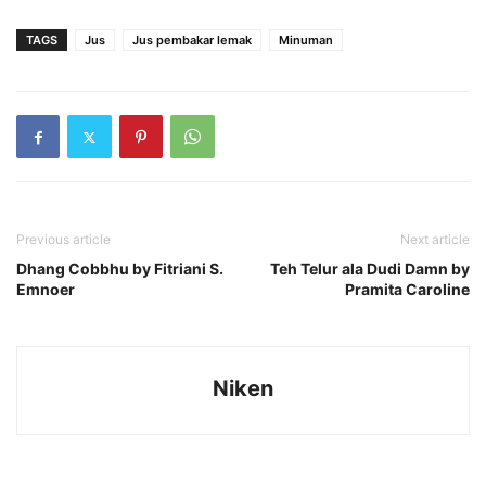
TAGS
Jus
Jus pembakar lemak
Minuman
Previous article
Next article
Dhang Cobbhu by Fitriani S.
Teh Telur ala Dudi Damn by
Emnoer
Pramita Caroline
Niken