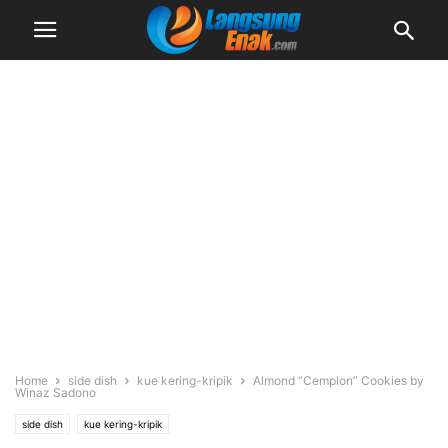
Home
side dish
kue kering-kripik
Almond “Cemplon” Cookies by
Winaz Sadono
side dish
kue kering-kripik