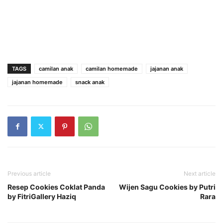
TAGS
camilan anak
camilan homemade
jajanan anak
jajanan homemade
snack anak
Previous article
Next article
Resep Cookies Coklat Panda
Wijen Sagu Cookies by Putri
by FitriGallery Haziq
Rara