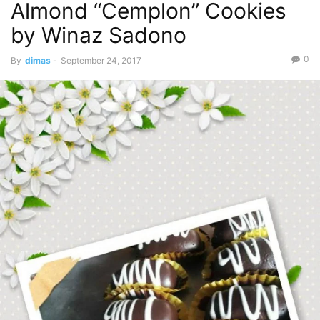
Almond “Cemplon” Cookies
by Winaz Sadono
0
By
dimas
-
September 24, 2017