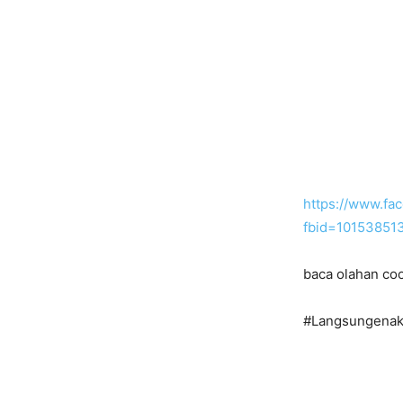
https://www.fa
fbid=10153851
baca olahan coo
#Langsungenak