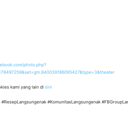
cebook.com/photo.php?
376497259&set=gm.840039186095427&type=3&theater
kies kami yang lain di
sini
 #ResepLangsungenak #KomunitasLangsungenak #FBGroupLa