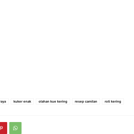
raya
kuker enak
olahan kue kering
resep camilan
roti kering