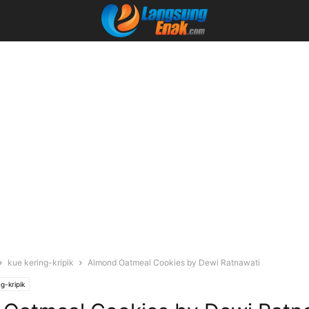
kue kering-kripik
Almond Oatmeal Cookies by Dewi Ratnawati
g-kripik