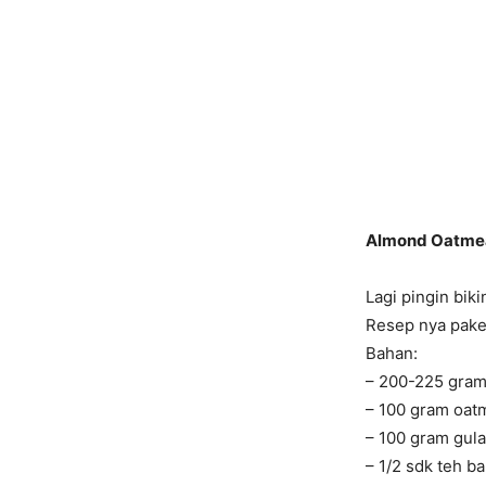
Almond Oatmea
Lagi pingin bik
Resep nya pake 
Bahan:
– 200-225 gram
– 100 gram oat
– 100 gram gula
– 1/2 sdk teh b