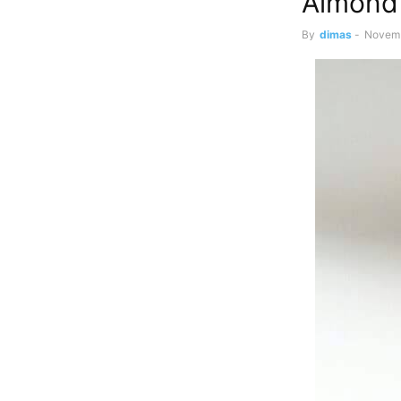
Almond 
By
dimas
-
Novemb