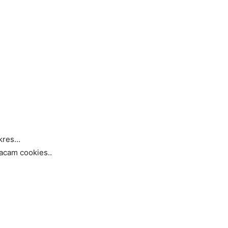
 kres…
macam cookies..