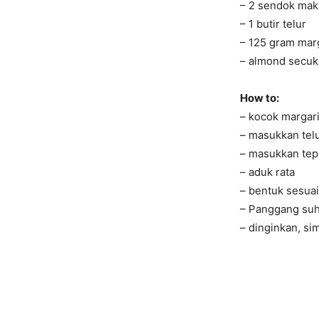
– 2 sendok mak
– 1 butir telur
– 125 gram mar
– almond secu
How to:
– kocok margari
– masukkan telu
– masukkan tep
– aduk rata
– bentuk sesuai
– Panggang suh
– dinginkan, s