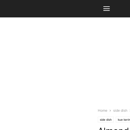
Home
side dish
side dish
kue kerin