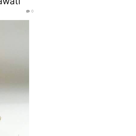
awati
0