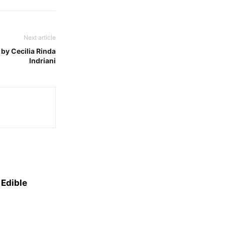
Next article
y Cecilia Rinda
Indriani
 Edible