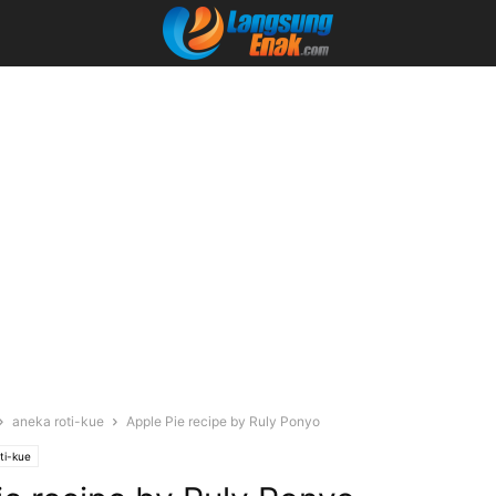
aneka roti-kue
Apple Pie recipe by Ruly Ponyo
ti-kue