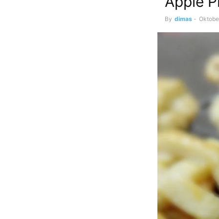
Apple P
By
dimas
-
Oktobe