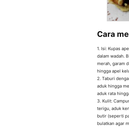
Cara m
1. Isi: Kupas a
dalam wadah. Be
merah, garam d
hingga apel kelu
2. Taburi denga
aduk hingga me
aduk rata hingg
3. Kulit: Campur
terigu, aduk k
butir (seperti p
bulatkan
agar m