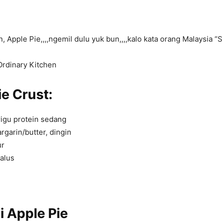
, Apple Pie,,,,ngemil dulu yuk bun,,,,kalo kata orang Malaysia “
Ordinary Kitchen
e Crust:
igu protein sedang
garin/butter, dingin
ur
alus
i
Apple Pie