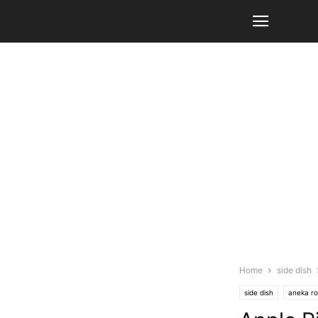
Home
side dish
side dish
aneka ro