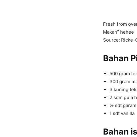
Fresh from oven
Makan” hehee
Source: Ricke-
Bahan Pi
500 gram ter
300 gram mar
3 kuning tel
2 sdm gula h
½ sdt garam
1 sdt vanilla
Bahan is