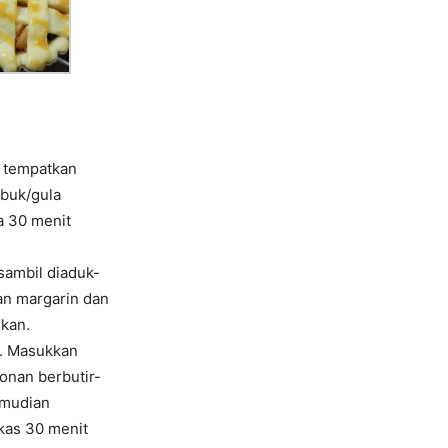
 tempatkan
ubuk/gula
a 30 menit
 sambil diaduk-
an margarin dan
nkan.
a. Masukkan
onan berbutir-
emudian
kas 30 menit