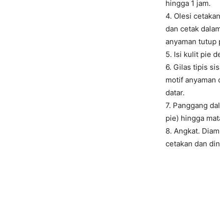
hingga 1 jam.
4. Olesi cetaka
dan cetak dalam
anyaman tutup 
5. Isi kulit pie
6. Gilas tipis 
motif anyaman d
datar.
7. Panggang da
pie) hingga ma
8. Angkat. Dia
cetakan dan din