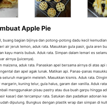
embuat
Apple Pie
pel, buang bagian bijinya dan potong-potong dadu kecil
kemudian
ri air jeruk lemon, aduk rata.
Masukkan gula pasir, gula aren b
an kayu manis bubuk. Aduk rata. Simpan dalam lemari es selam
ar airnya (juicenya).
n maizena, aduk rata. Panaskan apel bersama airnya di
atas api
ngental dan apel agak lunak.
Matikan api. Panas-panas masukk
a
seluruh margarin meleleh. Masukkan kismis. Aduk rata. Dingi
 margarin, kuning telur, gula halus, garam dan vanilla.
Aduk rat
embali menggunakan pisau pastry
atau dua buah garpu hingga ad
asir kasar)
dan tercampur rata. Satukan dan padatkan adonan k
udah dipulung. Bungkus dengan plastik wrap dan simpan di kul