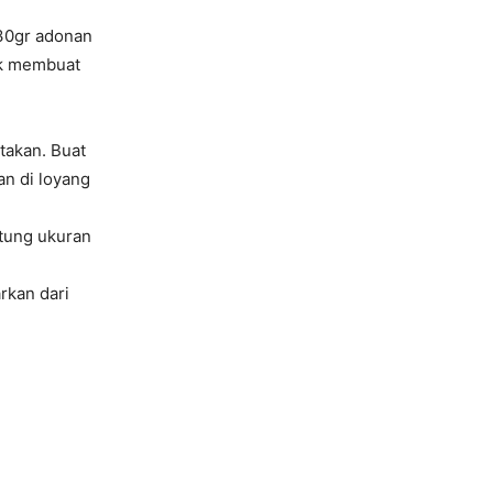
 30gr adonan
uk membuat
takan. Buat
an di loyang
tung ukuran
rkan dari