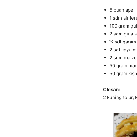
6 buah apel
1 sdm air je
100 gram gul
2 sdm gula a
¼ sdt garam
2 sdt kayu m
2 sdm maize
50 gram mar
50 gram kism
Olesan:
2 kuning telur,