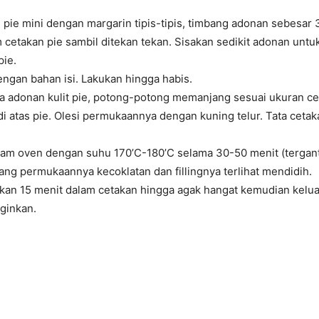
n pie mini dengan margarin tipis-tipis, timbang adonan sebesar
 cetakan pie sambil ditekan tekan. Sisakan sedikit adonan unt
pie.
 dengan bahan isi. Lakukan hingga habis.
sisa adonan kulit pie, potong-potong memanjang sesuai
ukuran ce
i atas pie. Olesi permukaannya
dengan kuning telur. Tata cetak
lam oven dengan suhu 170’C-180’C selama 30-50 menit
(tergan
tang permukaannya kecoklatan dan
fillingnya terlihat mendidih.
mkan 15 menit dalam cetakan hingga agak hangat
kemudian kelua
ginkan.