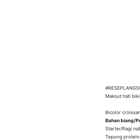
#RESEPLANGS
Maksut hati bik
Bicolor croissan
Bahan biang/P
Starter/Ragi nat
Tepung protein 