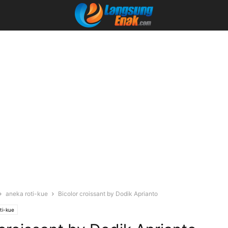
aneka roti-kue
Bicolor croissant by Dodik Aprianto
ti-kue