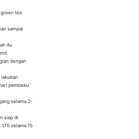
 green tea
han sampai
ah itu
nit.
agian dengan
 lakukan
emari pembeku
ggang selama 2-
 siap di
 175 selama 15