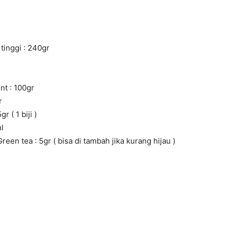
tinggi : 240gr
nt : 100gr
r
r ( 1 biji )
l
een tea : 5gr ( bisa di tambah jika kurang hijau )