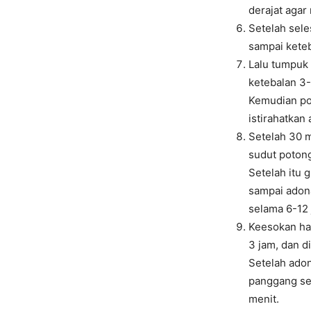
derajat agar
Setelah sele
sampai keteb
Lalu tumpuk
ketebalan 3
Kemudian po
istirahatkan
Setelah 30 
sudut poton
Setelah itu 
sampai adon
selama 6-12
Keesokan har
3 jam, dan d
Setelah ado
panggang se
menit.