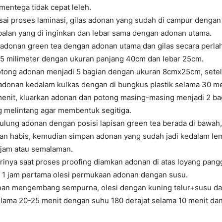
 mentega tidak cepat leleh.
sai proses laminasi, gilas adonan yang sudah di campur dengan
alan yang di inginkan dan lebar sama dengan adonan utama.
 adonan green tea dengan adonan utama dan gilas secara perla
-5 milimeter dengan ukuran panjang 40cm dan lebar 25cm.
tong adonan menjadi 5 bagian dengan ukuran 8cmx25cm, setel
 adonan kedalam kulkas dengan di bungkus plastik selama 30 me
menit, kluarkan adonan dan potong masing-masing menjadi 2 b
g melintang agar membentuk segitiga.
gulung adonan dengan posisi lapisan green tea berada di bawah,
an habis, kemudian simpan adonan yang sudah jadi kedalam l
 jam atau semalaman.
inya saat proses proofing diamkan adonan di atas loyang pan
i 1 jam pertama olesi permukaan adonan dengan susu.
nan mengembang sempurna, olesi dengan kuning telur+susu dan
lama 20-25 menit dengan suhu 180 derajat selama 10 menit dan