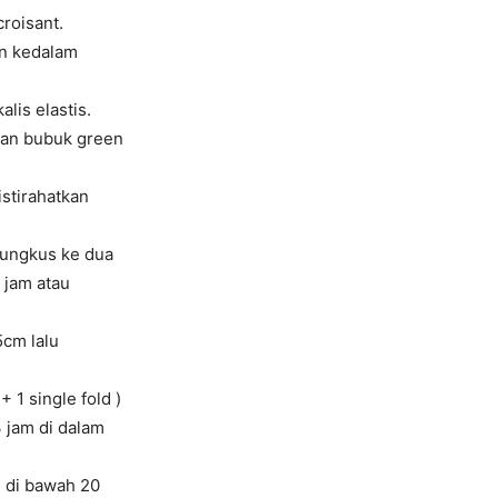
roisant.
n kedalam
lis elastis.
gan bubuk green
stirahatkan
 bungkus ke dua
 jam atau
5cm lalu
 1 single fold )
3 jam di dalam
n di bawah 20