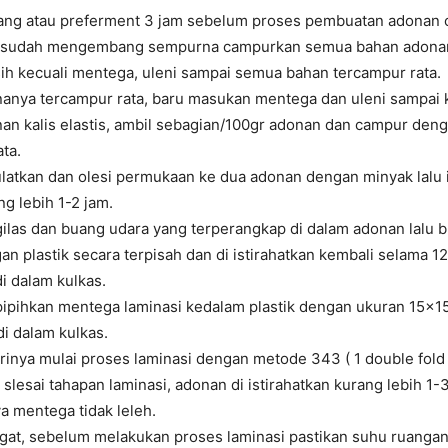
iang atau preferment 3 jam sebelum proses pembuatan adonan c
g sudah mengembang sempurna campurkan semua bahan adona
h kecuali mentega, uleni sampai semua bahan tercampur rata.
anya tercampur rata, baru masukan mentega dan uleni sampai ka
an kalis elastis, ambil sebagian/100gr adonan dan campur den
ata.
atkan dan olesi permukaan ke dua adonan dengan minyak lalu i
g lebih 1-2 jam.
 gilas dan buang udara yang terperangkap di dalam adonan lalu
n plastik secara terpisah dan di istirahatkan kembali selama 12
i dalam kulkas.
ipihkan mentega laminasi kedalam plastik dengan ukuran 15x1
di dalam kulkas.
inya mulai proses laminasi dengan metode 343 ( 1 double fold +
p slesai tahapan laminasi, adonan di istirahatkan kurang lebih 1-
a mentega tidak leleh.
ngat, sebelum melakukan proses laminasi pastikan suhu ruanga