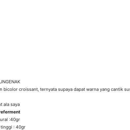
UNGENAK
in bicolor croissant, ternyata supaya dapat warna yang cantik su
t ala saya
referment
ural :40gr
tinggi : 40gr