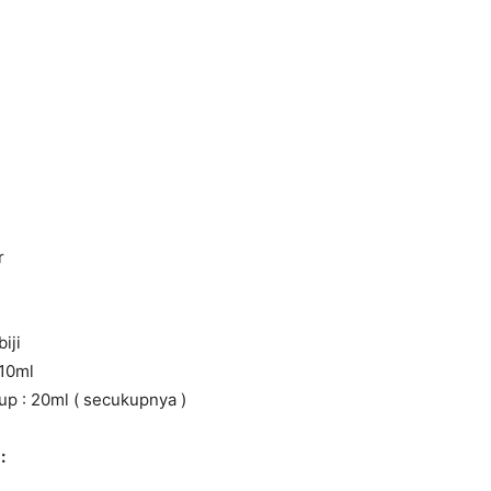
r
biji
 10ml
p : 20ml ( secukupnya )
: