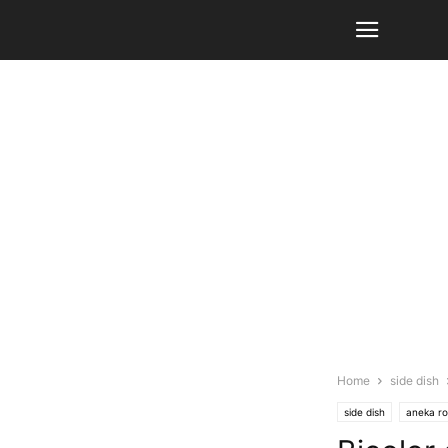
Home
side dish
side dish
aneka ro