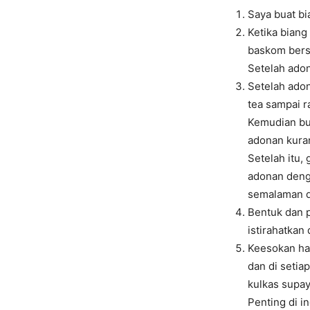
Saya buat b
Ketika bian
baskom bersi
Setelah adon
Setelah adon
tea sampai r
Kemudian bul
adonan kuran
Setelah itu,
adonan denga
semalaman d
Bentuk dan p
istirahatkan 
Keesokan har
dan di setia
kulkas supay
Penting di i