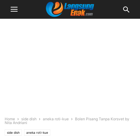
Home
side dish
aneka roti-kue
Bolen Pisang Tanpa Korsvet by
Nita Andriani
side dish
aneka roti-kue