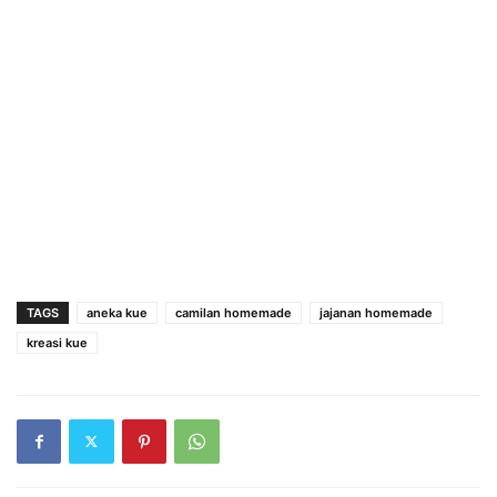
TAGS
aneka kue
camilan homemade
jajanan homemade
kreasi kue