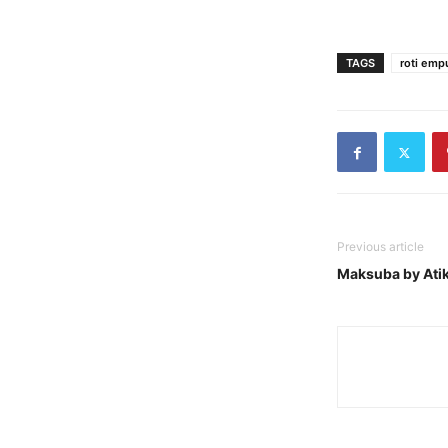
TAGS
roti emp
Previous article
Maksuba by Atik