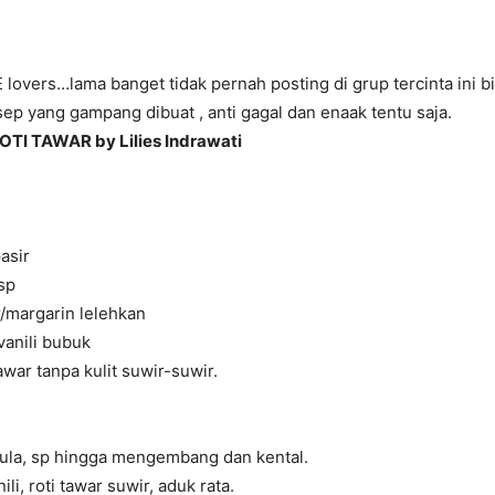
 lovers…lama banget tidak pernah posting di grup tercinta ini b
esep yang gampang dibuat , anti gagal dan enaak tentu saja.
TI TAWAR by Lilies Indrawati
asir
sp
/margarin lelehkan
vanili bubuk
awar tanpa kulit suwir-suwir.
 gula, sp hingga mengembang dan kental.
li, roti tawar suwir, aduk rata.