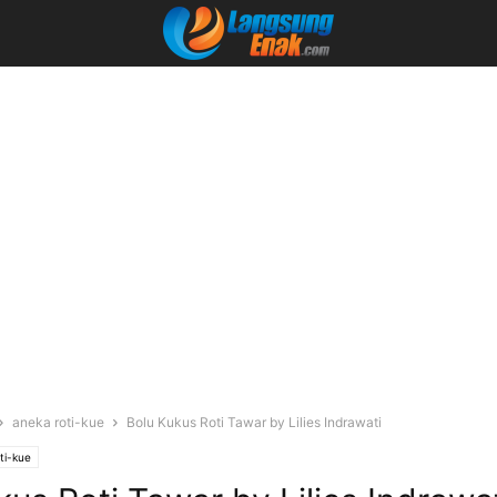
aneka roti-kue
Bolu Kukus Roti Tawar by Lilies Indrawati
ti-kue