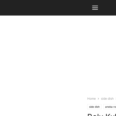
Home
side dish
side dish
aneka ro