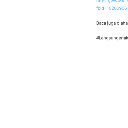
https://www.fa
fbid=10200906
Baca juga olaha
#Langsungenak