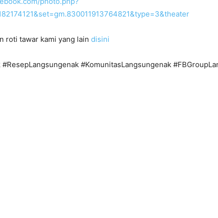
cebook.com/photo.php?
182174121&set=gm.830011913764821&type=3&theater
n roti tawar kami yang lain
disini
 #ResepLangsungenak #KomunitasLangsungenak #FBGroupLa