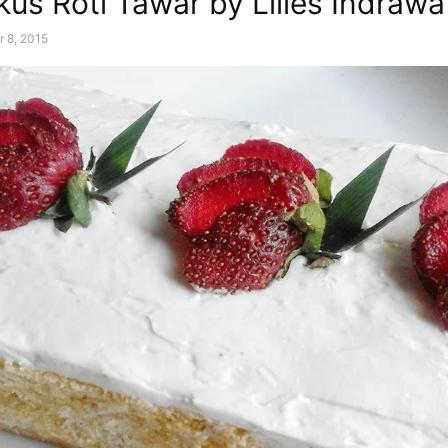
kus Roti Tawar by Lilies Indrawa
r 8, 2015