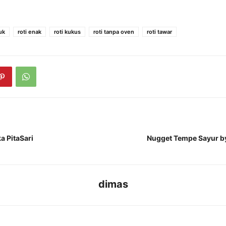
uk
roti enak
roti kukus
roti tanpa oven
roti tawar
a PitaSari
Nugget Tempe Sayur by
dimas