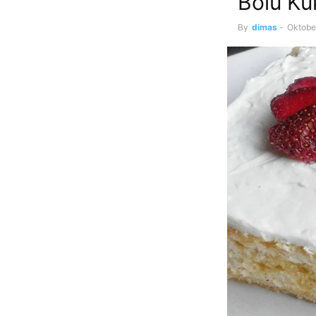
Bolu Ku
By
dimas
-
Oktobe