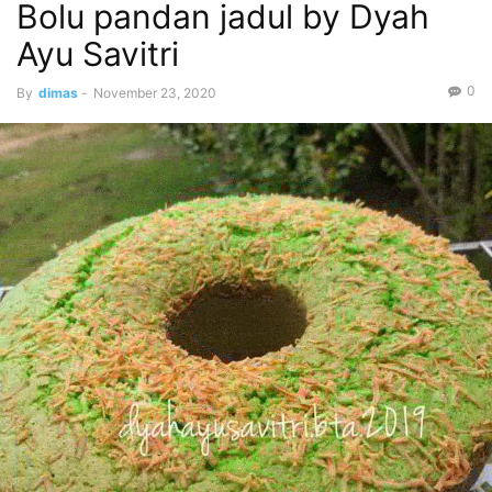
Bolu pandan jadul by Dyah
Ayu Savitri
0
By
dimas
-
November 23, 2020