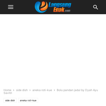
Home
side dish
aneka roti-kue
Bolu pandan jadul by Dyah Ayu
Savitri
side dish
aneka roti-kue