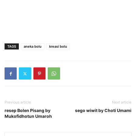
TAGS
aneka bolu
kreasi bolu
Previous article
Next article
resep Bolen Pisang by
sego wiwit by Choti Umami
Mukofidhotun Umaroh