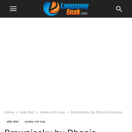
Home
side dish
aneka roti-kue
Browniesku by Dhania Kusuma
side dish
aneka roti-kue