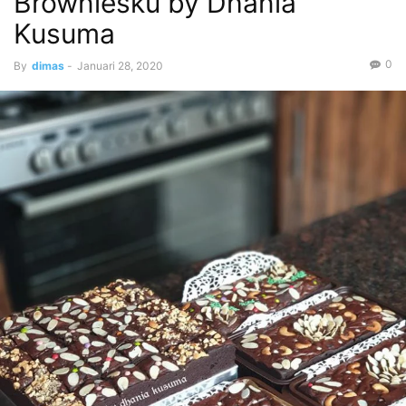
Browniesku by Dhania
Kusuma
0
By
dimas
-
Januari 28, 2020