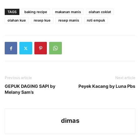
TAGS
baking recipe
makanan manis
olahan coklat
olahan kue
resep kue
resep manis
roti empuk
Previous article
Next article
GEPUK DAGING SAPI by
Peyek Kacang by Luna Pbs
Melany Sam’s
dimas