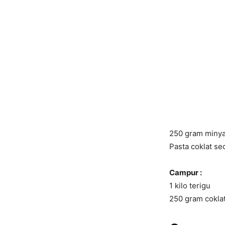
250 gram miny
Pasta coklat s
Campur :
1 kilo terigu
250 gram cokla