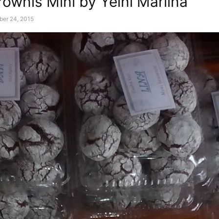
rownis Mini by Yelni Marlina
er 24, 2015