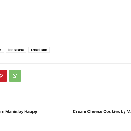
n
ide usaha
kreasi kue
am Manis by Happy
Cream Cheese Cookies by M