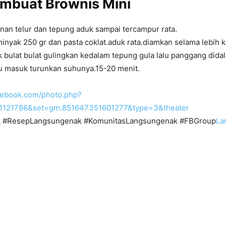
embuat
Brownis Mini
an telur dan tepung aduk sampai tercampur rata.
nyak 250 gr dan pasta coklat.aduk rata.diamkan selama lebih k
k bulat bulat gulingkan kedalam tepung gula lalu panggang did
u masuk turunkan suhunya.15-20 menit.
cebook.com/photo.php?
1121786&set=gm.851647351601277&type=3&theater
 #ResepLangsungenak #KomunitasLangsungenak #FBGroup
La