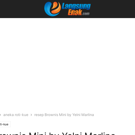
aneka roti-kue
resep Brownis Mini by Yelni Marlina
ti-kue