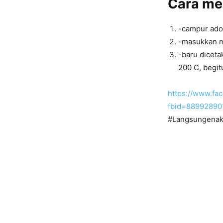
Cara m
-campur adon
-masukkan mi
-baru diceta
200 C, begit
https://www.fa
fbid=88992890
#Langsungenak