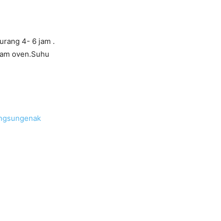
urang 4- 6 jam .
alam oven.Suhu
ngsungenak