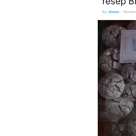
resep B
By
dimas
-
Novemb