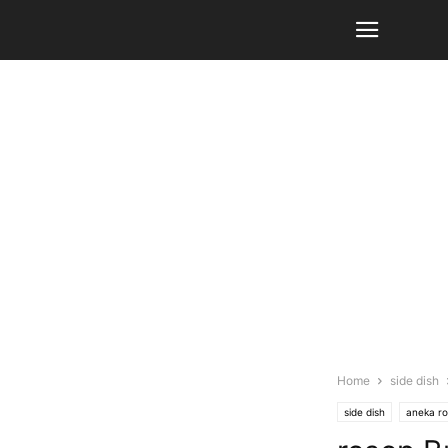
Home
side dish
side dish
aneka ro