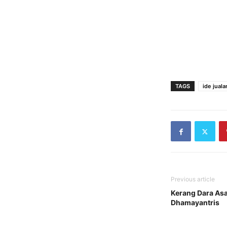
TAGS
ide juala
Previous article
Kerang Dara As
Dhamayantris