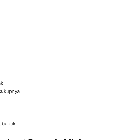
ak
ecukupnya
t bubuk