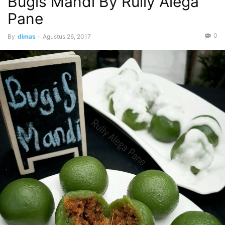
Bugis Mandi By Rully Alega
Pane
0
By
dimas
-
Agustus 26, 2017