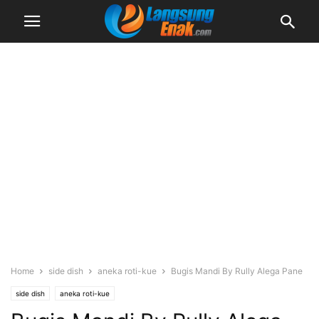
Home
side dish
aneka roti-kue
Bugis Mandi By Rully Alega Pane
side dish
aneka roti-kue