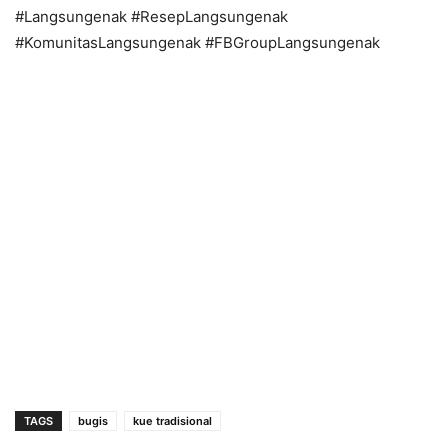
#Langsungenak #ResepLangsungenak
#KomunitasLangsungenak #FBGroupLangsungenak
TAGS
bugis
kue tradisional