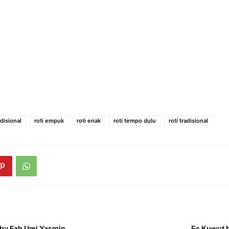
disional
roti empuk
roti enak
roti tempo dulu
roti tradisional
l by Fah Umi Yasmin
Es Kuwut b