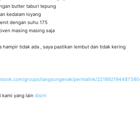
ngan butter taburi tepung
an kedalam loyang
enit dengan suhu 175
 oven masing masing saja
a hampir tidak ada , saya pastikan lembut dan tidak kering
acebook.com/groups/langsungenak/permalink/221892194487380
i kami yang lain
disini