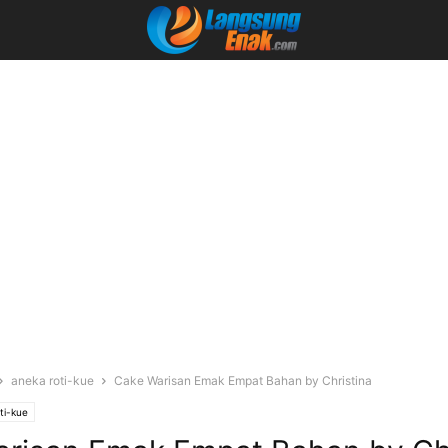
aneka roti-kue
Cake Warisan Emak Empat Bahan by Christina
ti-kue