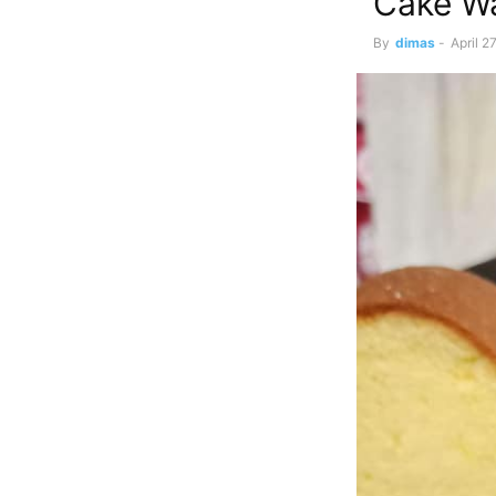
Cake Wa
By
dimas
-
April 2