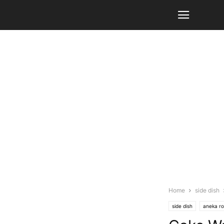
Home
side dish
side dish
aneka ro