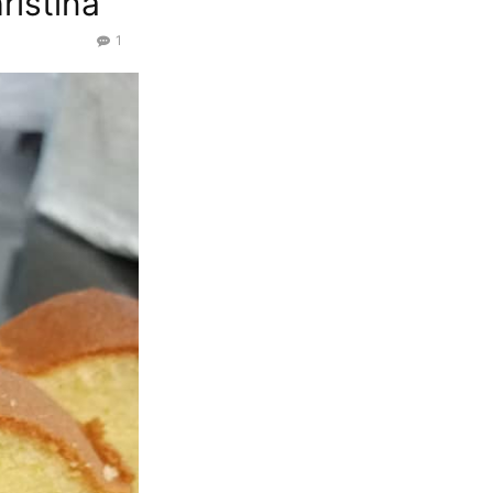
istina
1