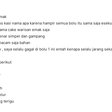
emak
us kasi nama apa karena hampir semua bolu itu sama saja eseku
nama cake warisan emak saja
enar simpel dan gampang
macam saja bahan
 , saya selalu gagal di bolu 1 ini entah kenapa selalu jarang sek
berikut
r
uh
elur
g terigu