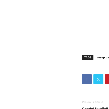
TAGS
resep tra
Previous article
Cendol Nutrijel