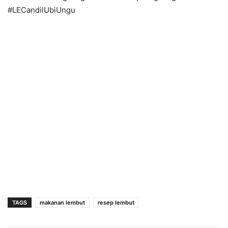
#LECandilUbiUngu
TAGS
makanan lembut
resep lembut