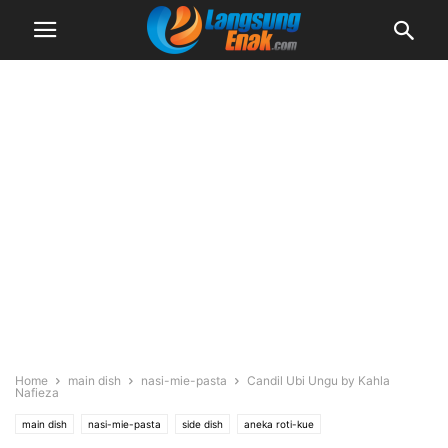
Home
main dish
nasi-mie-pasta
Candil Ubi Ungu by Kahla
Nafieza
main dish
nasi-mie-pasta
side dish
aneka roti-kue