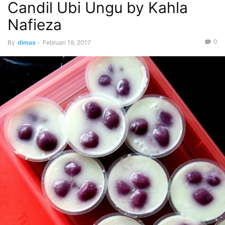
Candil Ubi Ungu by Kahla
Nafieza
0
By
dimas
-
Februari 19, 2017