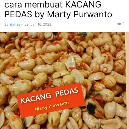
cara membuat KACANG
PEDAS by Marty Purwanto
0
By
dimas
-
Januari 16, 2022