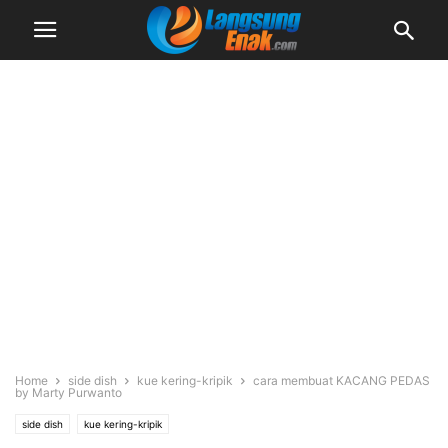
Home
side dish
kue kering-kripik
cara membuat KACANG PEDAS
by Marty Purwanto
side dish
kue kering-kripik