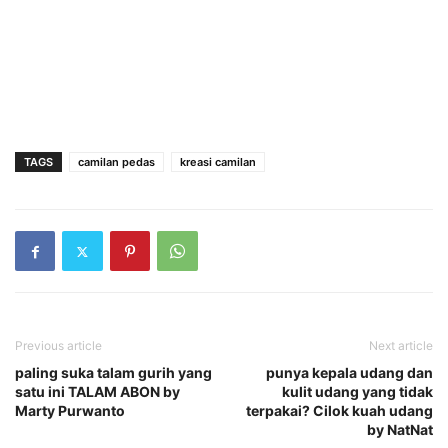
TAGS
camilan pedas
kreasi camilan
Previous article
Next article
paling suka talam gurih yang
punya kepala udang dan
satu ini TALAM ABON by
kulit udang yang tidak
Marty Purwanto
terpakai? Cilok kuah udang
by NatNat