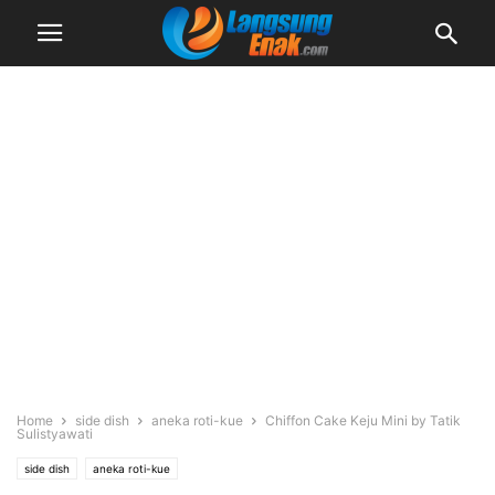
Home
side dish
aneka roti-kue
Chiffon Cake Keju Mini by Tatik
Sulistyawati
side dish
aneka roti-kue