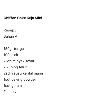
Chiffon Cake Keju Mini
Resep :
Bahan A
150gr terigu
100cc air
75cc minyak sayur
7 kuning telur
2sdm susu kental manis
1sdt baking powder
1sdt garam
Essen vanila