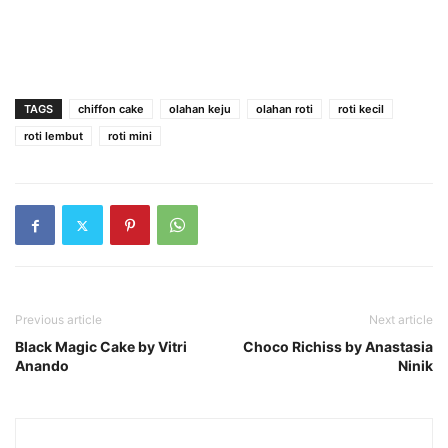
TAGS
chiffon cake
olahan keju
olahan roti
roti kecil
roti lembut
roti mini
Previous article
Next article
Black Magic Cake by Vitri
Choco Richiss by Anastasia
Anando
Ninik