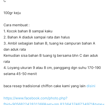
C
100gr keju
Cara membuat :
1. Kocok bahan B sampai kaku
2. Bahan A diaduk sampai rata dan halus
3. Ambil sebagian bahan B, tuang ke campuran bahan A
dan aduk rata
Kemudian sisa bahan B tuang lg bersama bhn C dan aduk
rata
4. Loyang ukuran 9 atau 8 cm, panggang dgn suhu 170-190
selama 45-50 menit
baca resep tradisional chiffon cake kami yang lain
disini
https://www.facebook.com/photo.php?
fbid=905682242831366&set=gm.833643746734971&type=