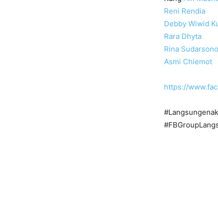
Reni Rendia
Debby Wiwid K
Rara Dhyta
Rina Sudarson
Asmi Chiemot
https://www.fa
#Langsungenak
#FBGroupLangs