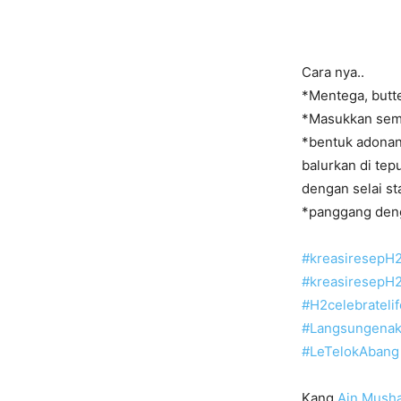
Cara nya..
*Mentega, butte
*Masukkan semu
*bentuk adonan 
balurkan di tep
dengan selai s
*panggang deng
#
kreasiresepH
#
kreasiresepH
#
H2celebratelif
#
Langsungena
#
LeTelokAbang
Kang
Ain Musha