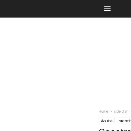
Home
side dish
side dish
kue kerin