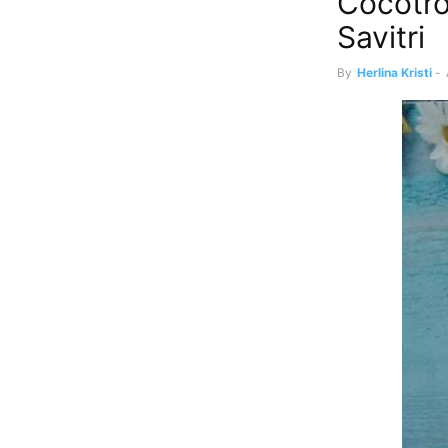
Cocotro
Savitri
By
Herlina Kristi
-