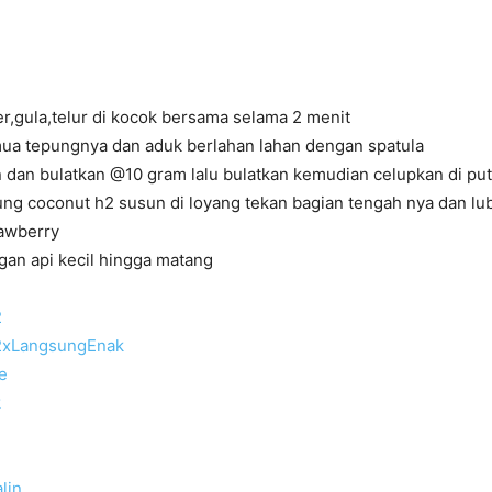
r,gula,telur di kocok bersama selama 2 menit
a tepungnya dan aduk berlahan lahan dengan spatula
dan bulatkan @10 gram lalu bulatkan kemudian celupkan di puti
ung coconut h2 susun di loyang tekan bagian tengah nya dan luba
tawberry
an api kecil hingga matang
2
2xLangsungEnak
e
k
lin