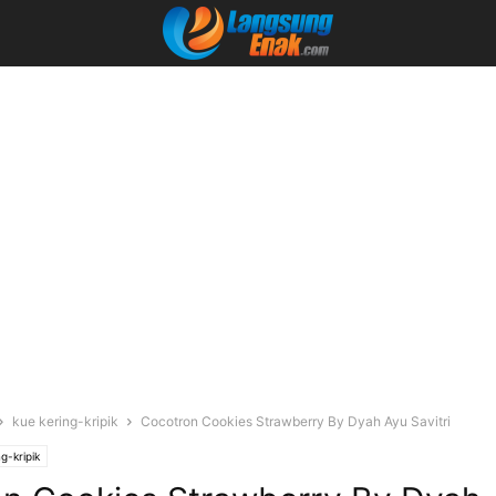
kue kering-kripik
Cocotron Cookies Strawberry By Dyah Ayu Savitri
g-kripik