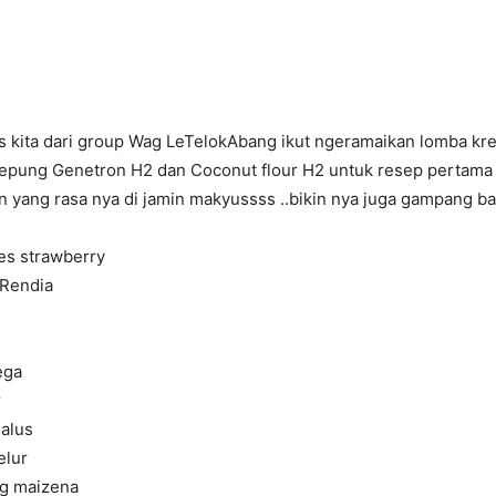
rs kita dari group Wag LeTelokAbang ikut ngeramaikan lomba kr
pung Genetron H2 dan Coconut flour H2 untuk resep pertama k
n yang rasa nya di jamin makyussss ..bikin nya juga gampang b
es strawberry
 Rendia
ega
r
halus
elur
g maizena