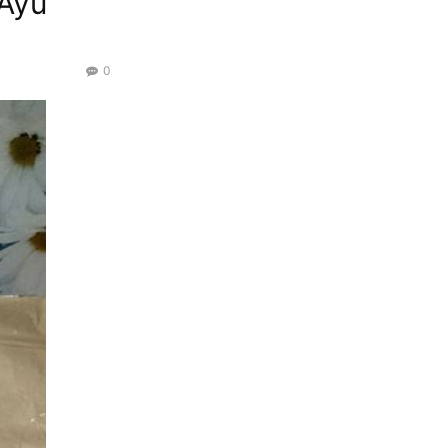
 Ayu
0