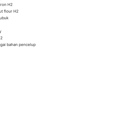
tron H2
t flour H2
bubuk
y
H2
agai bahan pencelup