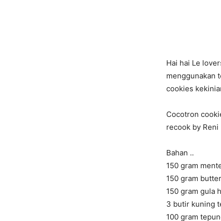
Hai hai Le love
menggunakan te
cookies kekinia
Cocotron cooki
recook by Reni
Bahan ..
150 gram ment
150 gram butte
150 gram gula 
3 butir kuning t
100 gram tepun