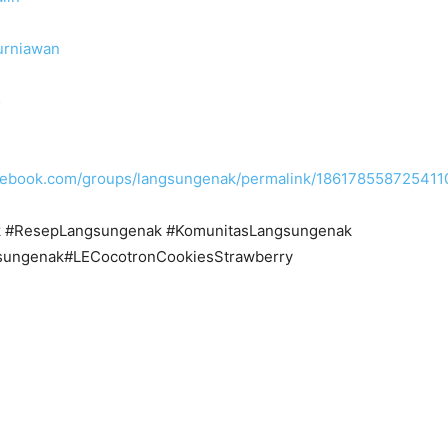
urniawan
o
cebook.com/groups/langsungenak/permalink/186178558725411
 #ResepLangsungenak #KomunitasLangsungenak
ungenak#LECocotronCookiesStrawberry