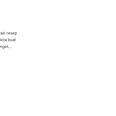
easi resep
ita buat
anget…