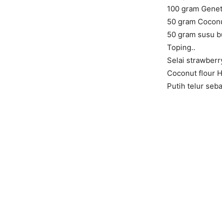
100 gram Gene
50 gram Coconu
50 gram susu 
Toping..
Selai strawberr
Coconut flour 
Putih telur seb