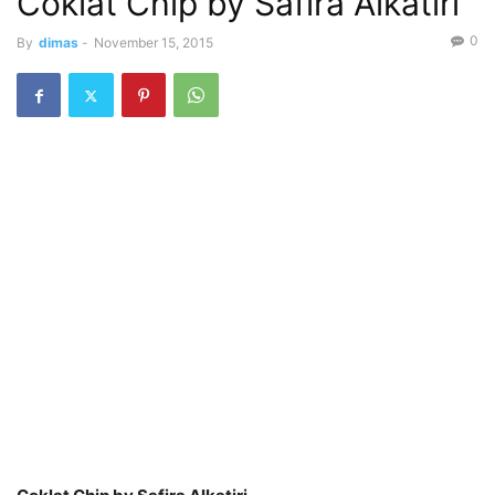
Coklat Chip by Safira Alkatiri
0
By
dimas
-
November 15, 2015