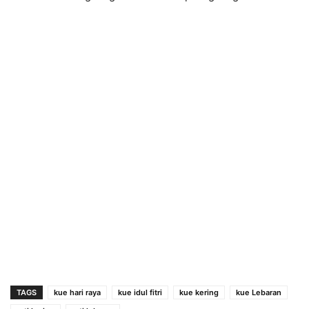
TAGS
kue hari raya
kue idul fitri
kue kering
kue Lebaran