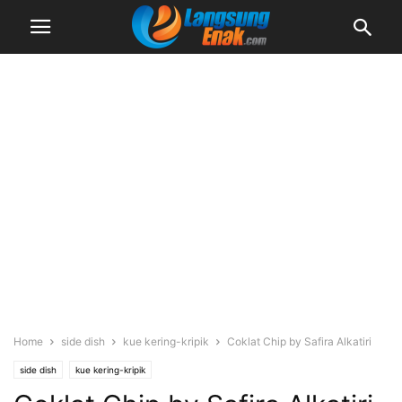
Home
side dish
kue kering-kripik
Coklat Chip by Safira Alkatiri
side dish
kue kering-kripik