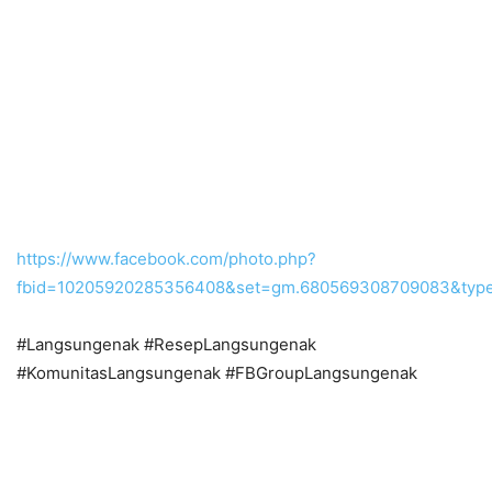
https://www.facebook.com/photo.php?
fbid=10205920285356408&set=gm.680569308709083&type
#Langsungenak #ResepLangsungenak
#KomunitasLangsungenak #FBGroupLangsungenak