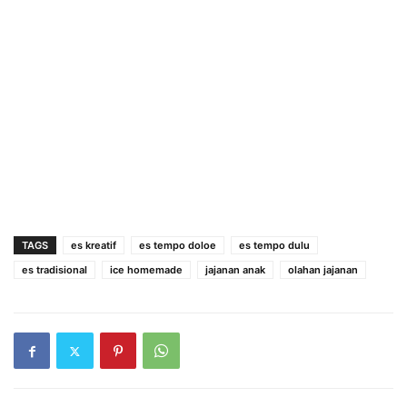
TAGS
es kreatif
es tempo doloe
es tempo dulu
es tradisional
ice homemade
jajanan anak
olahan jajanan