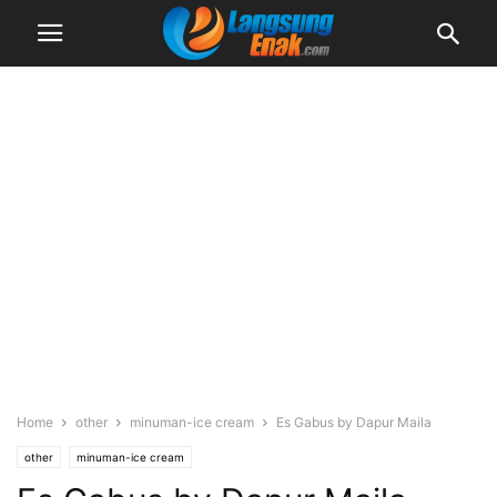
Home
other
minuman-ice cream
Es Gabus by Dapur Maila
other
minuman-ice cream