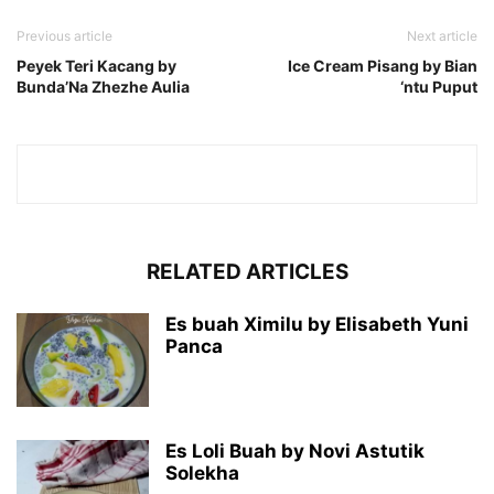
Previous article
Next article
Peyek Teri Kacang by
Ice Cream Pisang by Bian
Bunda’Na Zhezhe Aulia
‘ntu Puput
RELATED ARTICLES
Es buah Ximilu by Elisabeth Yuni
Panca
Es Loli Buah by Novi Astutik
Solekha