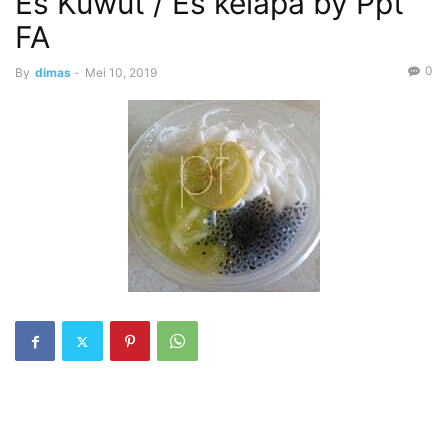
Es Kuwut / Es kelapa by Ppt
FA
0
By
dimas
-
Mei 10, 2019