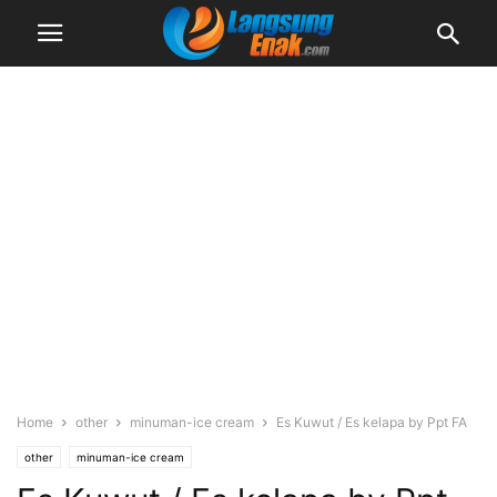
Home
other
minuman-ice cream
Es Kuwut / Es kelapa by Ppt FA
other
minuman-ice cream