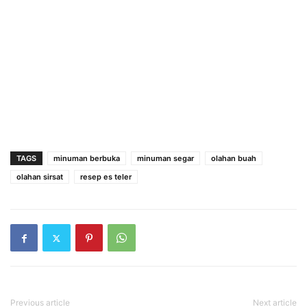
TAGS
minuman berbuka
minuman segar
olahan buah
olahan sirsat
resep es teler
Previous article
Next article