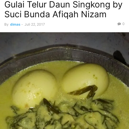
Gulai Telur Daun Singkong by
Suci Bunda Afiqah Nizam
0
By
dimas
-
Juli 22, 2017