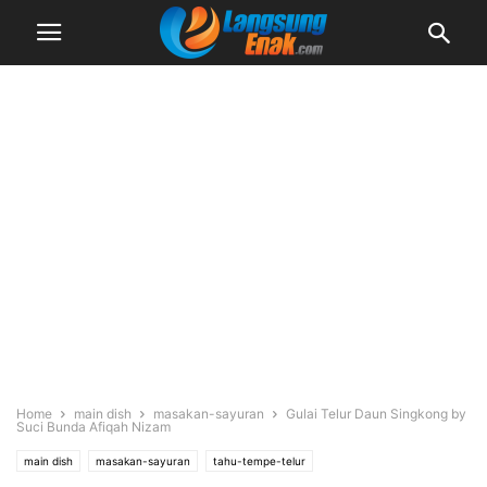
Home
main dish
masakan-sayuran
Gulai Telur Daun Singkong by
Suci Bunda Afiqah Nizam
main dish
masakan-sayuran
tahu-tempe-telur