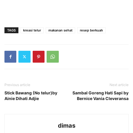
TAGS
kreasi telur
makanan sehat
resep berkuah
Previous article
Next article
Stick Bawang (No telur)by
Sambal Goreng Hati Sapi by
Ainie Dihati Adjie
Bernice Vania Cleveransa
dimas