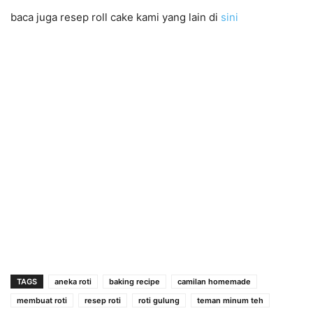
baca juga resep roll cake kami yang lain di
sini
TAGS
aneka roti
baking recipe
camilan homemade
membuat roti
resep roti
roti gulung
teman minum teh