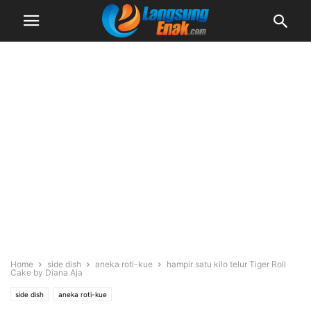
Home
side dish
aneka roti-kue
hampir satu kilo telur Tiger Roll
Cake by Diana Aja
side dish
aneka roti-kue