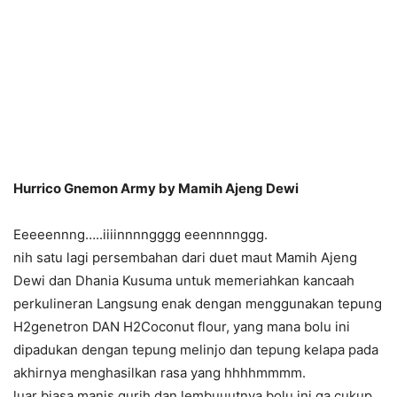
Hurrico Gnemon Army by Mamih Ajeng Dewi
Eeeeennng…..iiiinnnngggg eeennnnggg.
nih satu lagi persembahan dari duet maut Mamih Ajeng
Dewi dan Dhania Kusuma untuk memeriahkan kancaah
perkulineran Langsung enak dengan menggunakan tepung
H2genetron DAN H2Coconut flour, yang mana bolu ini
dipadukan dengan tepung melinjo dan tepung kelapa pada
akhirnya menghasilkan rasa yang hhhhmmmm.
luar biasa manis gurih dan lembuuutnya bolu ini ga cukup