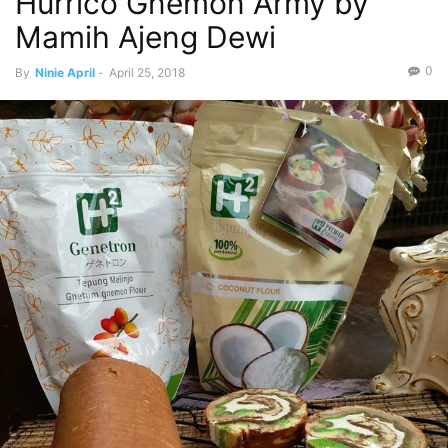
Hurrico Gnemon Army by
Mamih Ajeng Dewi
0
By
Ninie April
-
April 25, 2018