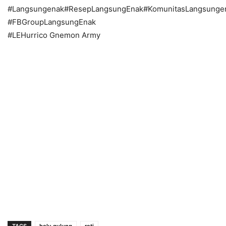
#Langsungenak#ResepLangsungEnak#KomunitasLangsunge
#FBGroupLangsungEnak
#LEHurrico Gnemon Army