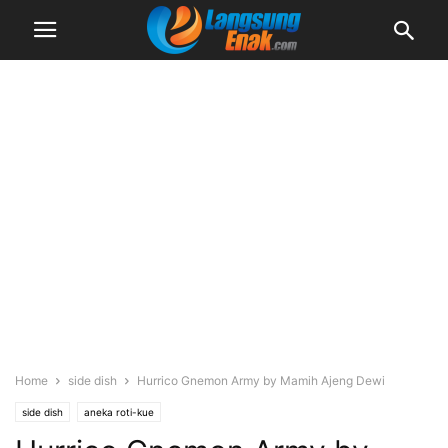
Home
side dish
Hurrico Gnemon Army by Mamih Ajeng Dewi
side dish
aneka roti-kue