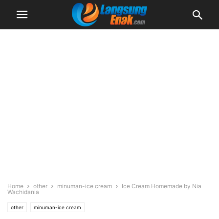
Home
other
minuman-ice cream
Ice Cream Homemade by Nia
Wachidania
other
minuman-ice cream