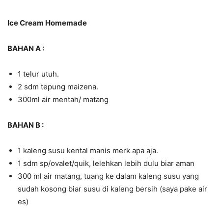
Ice Cream Homemade
BAHAN A :
1 telur utuh.
2 sdm tepung maizena.
300ml air mentah/ matang
BAHAN B :
1 kaleng susu kental manis merk apa aja.
1 sdm sp/ovalet/quik, lelehkan lebih dulu biar aman
300 ml air matang, tuang ke dalam kaleng susu yang
sudah kosong biar susu di kaleng bersih (saya pake air
es)