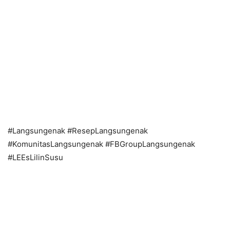
#Langsungenak #ResepLangsungenak
#KomunitasLangsungenak #FBGroupLangsungenak
#LEEsLilinSusu