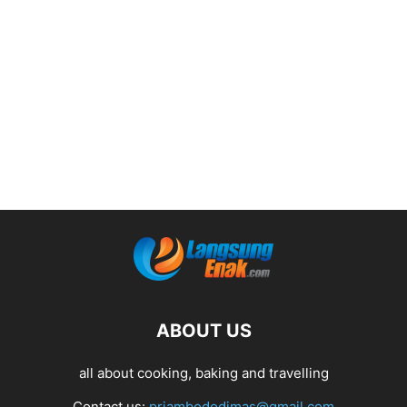
ABOUT US
all about cooking, baking and travelling
Contact us:
priambododimas@gmail.com