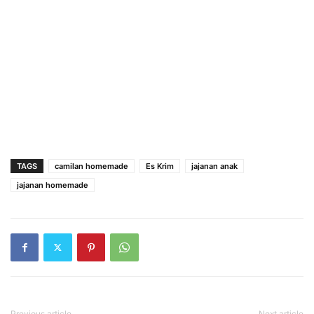
TAGS
camilan homemade
Es Krim
jajanan anak
jajanan homemade
Previous article
Next article