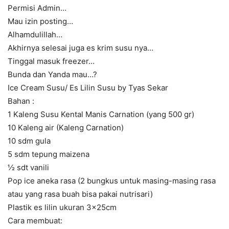
Permisi Admin…
Mau izin posting…
Alhamdulillah…
Akhirnya selesai juga es krim susu nya…
Tinggal masuk freezer…
Bunda dan Yanda mau…?
Ice Cream Susu/ Es Lilin Susu by Tyas Sekar
Bahan :
1 Kaleng Susu Kental Manis Carnation (yang 500 gr)
10 Kaleng air (Kaleng Carnation)
10 sdm gula
5 sdm tepung maizena
½ sdt vanili
Pop ice aneka rasa (2 bungkus untuk masing-masing rasa
atau yang rasa buah bisa pakai nutrisari)
Plastik es lilin ukuran 3x25cm
Cara membuat: