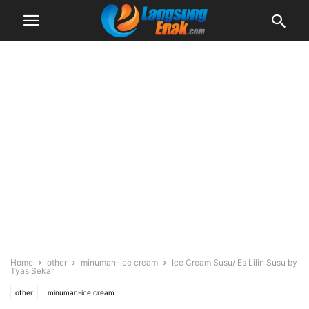
Home
other
minuman-ice cream
Ice Cream Susu/ Es Lilin Susu by
Tyas Sekar
other
minuman-ice cream