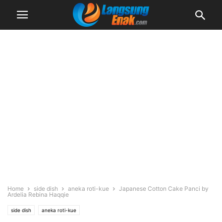
Home
side dish
aneka roti-kue
Japanese Cotton Cake Panci by
Ardelia Rebina Haqqie
side dish
aneka roti-kue