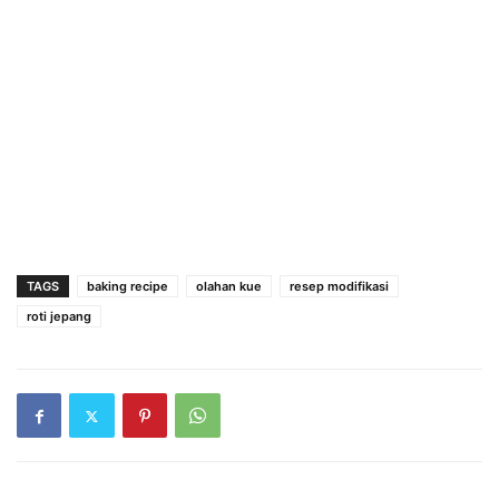
TAGS
baking recipe
olahan kue
resep modifikasi
roti jepang