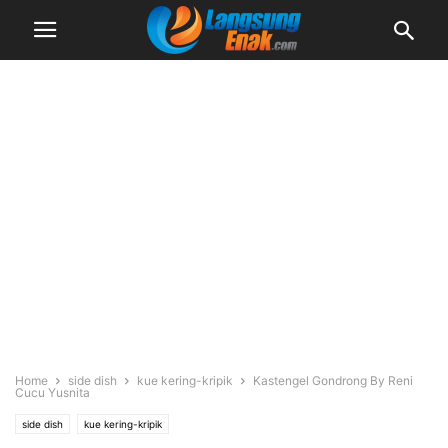
Home
side dish
kue kering-kripik
Kastengel Gondrong By Reni
Cucu Yusnita
side dish
kue kering-kripik