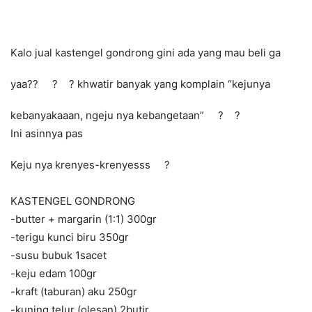
Kalo jual kastengel gondrong gini ada yang mau beli ga
yaa??
?
?
khwatir banyak yang komplain “kejunya
kebanyakaaan, ngeju nya kebangetaan”
?
?
Ini asinnya pas
Keju nya krenyes-krenyesss
?
KASTENGEL GONDRONG
-butter + margarin (1:1) 300gr
-terigu kunci biru 350gr
-susu bubuk 1sacet
-keju edam 100gr
-kraft (taburan) aku 250gr
-kuning telur (olesan) 2butir