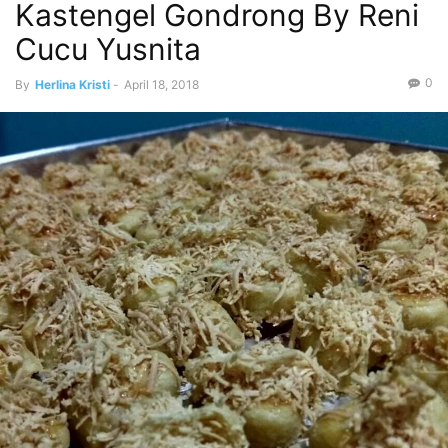
Kastengel Gondrong By Reni
Cucu Yusnita
0
By
Herlina Kristi
-
April 18, 2018