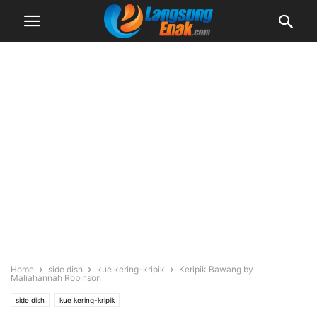
Home
side dish
kue kering-kripik
Keripik Bawang by
Maliahannah Robinson
side dish
kue kering-kripik