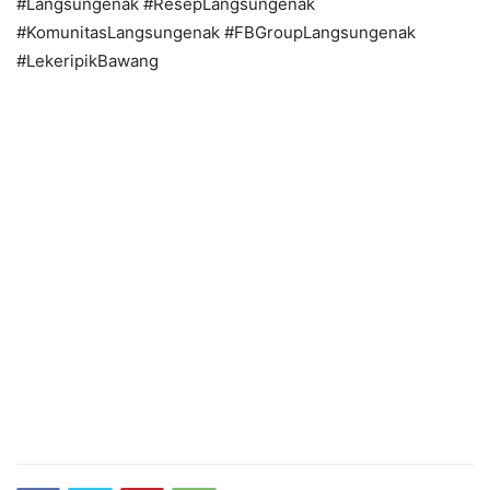
#Langsungenak #ResepLangsungenak
#KomunitasLangsungenak #FBGroupLangsungenak
#LekeripikBawang