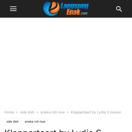
Home
side dish
aneka roti-kue
Klappertaart by Lydia S Irawan
side dish
aneka roti-kue