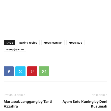
TAGS
baking recipe
kreasi camilan
kreasi kue
resep jajanan
Previous article
Next article
Martabak Lenggang by Tanti
Ayam Soto Kuning by Doni
Azzahra
Kusumah