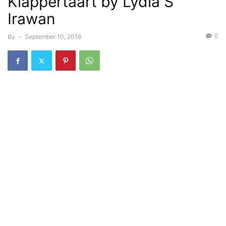
Klappertaart by Lydia S
Irawan
0
By
-
September 10, 2016