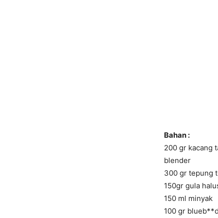
Bahan :
200 gr kacang t
blender
300 gr tepung t
150gr gula halu
150 ml minyak
100 gr blueb**d