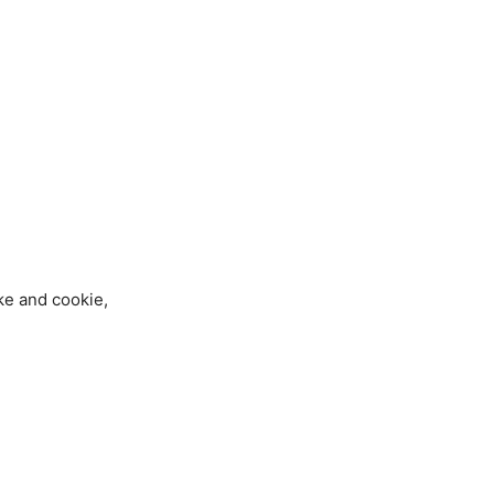
ke and cookie,