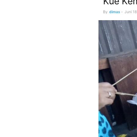
Kue Ke
By
dimas
-
Juni 18