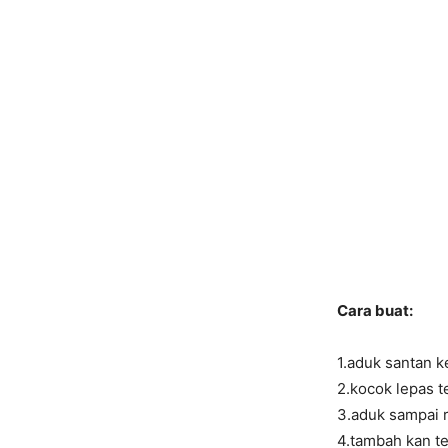
Cara buat:
1.aduk santan ke
2.kocok lepas 
3.aduk sampai 
4.tambah kan t