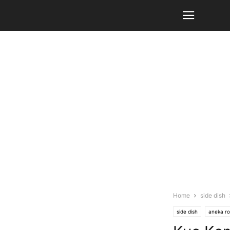
Home
side dish
side dish
aneka ro