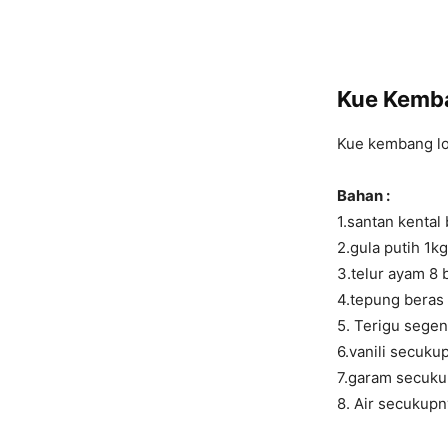
Kue Kemb
Kue kembang lo
Bahan :
1.santan kental 
2.gula putih 1kg
3.telur ayam 8 b
4.tepung beras
5. Terigu sege
6.vanili secuku
7.garam secuk
8. Air secukupny