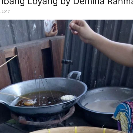
mbang Loyang by Demina Rahm
, 2017