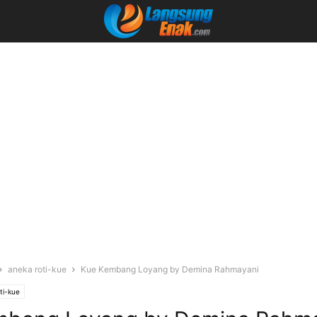
aneka roti-kue
Kue Kembang Loyang by Demina Rahmayani
ti-kue