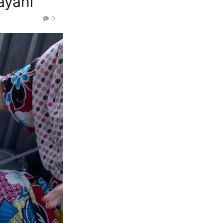
ayani
0