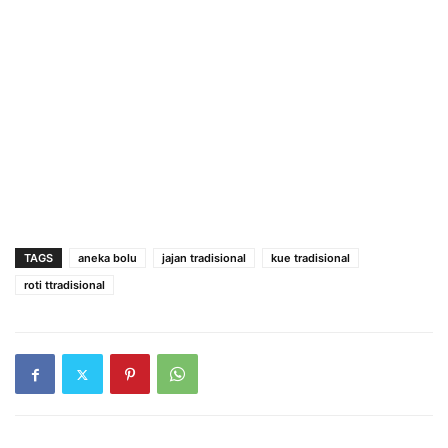
TAGS
aneka bolu
jajan tradisional
kue tradisional
roti ttradisional