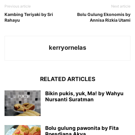
Previous article
Next article
Kambing Teriyaki by Sri
Bolu Gulung Ekonomis by
Rahayu
Annisa Rizkia Utami
kerryornelas
RELATED ARTICLES
Bikin pukis, yuk, Ma! by Wahyu
Nursanti Suratman
Bolu gulung pawonita by Fita
Roesdiana Akva