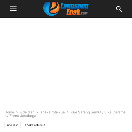
Home
side dish
aneka roti-kue
Kue Sarang Semut / Bika Caramel
by Zahra Jasaboga
side dish
aneka roti-kue