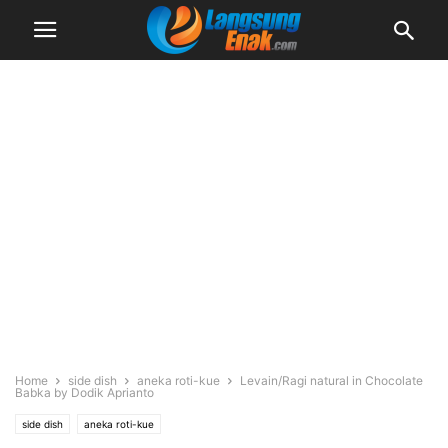
Home
side dish
aneka roti-kue
Levain/Ragi natural in Chocolate
Babka by Dodik Aprianto
side dish
aneka roti-kue