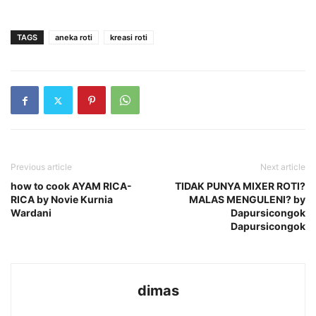
TAGS
aneka roti
kreasi roti
Previous article
Next article
how to cook AYAM RICA-
TIDAK PUNYA MIXER ROTI?
RICA by Novie Kurnia
MALAS MENGULENI? by
Wardani
Dapursicongok
Dapursicongok
dimas