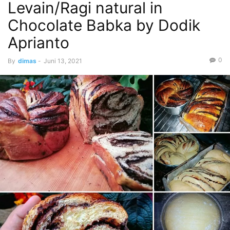
Levain/Ragi natural in
Chocolate Babka by Dodik
Aprianto
0
By
dimas
-
Juni 13, 2021