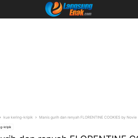
kue kering-kripik
Manis gurih dan renyah FLORENTINE COOKIES by Novie 
g-kripik