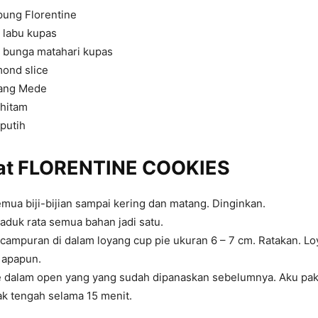
pung Florentine
i labu kupas
i bunga matahari kupas
mond slice
cang Mede
 hitam
putih
at FLORENTINE COOKIES
ua biji-bijian sampai kering dan matang. Dinginkan.
duk rata semua bahan jadi satu.
campuran di dalam loyang cup pie ukuran 6 – 7 cm. Ratakan. Lo
i apapun.
 dalam open yang yang sudah dipanaskan sebelumnya. Aku pak
ak tengah selama 15 menit.