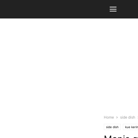
Home
side dish
side dish
kue kerin