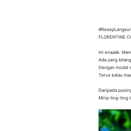
#ResepLangsu
FLORENTINE C
Ini enaaak. Man
Ada yang bilan
Dengan modal s
Terus kalau mau
Daripada pusing
Mirip ting-ting