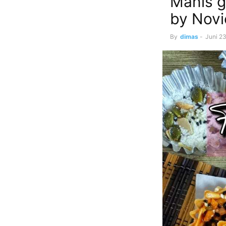
Manis 
by Novi
By
dimas
-
Juni 2