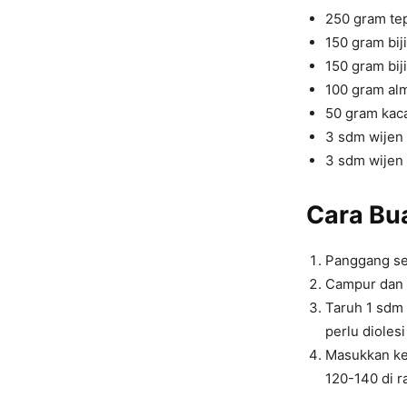
250 gram te
150 gram bij
150 gram bij
100 gram al
50 gram ka
3 sdm wijen
3 sdm wijen 
Cara Bu
Panggang sem
Campur dan a
Taruh 1 sdm 
perlu dioles
Masukkan ke
120-140 di r