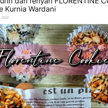
gurih dan renyah FLORENTINE 
e Kurnia Wardani
3, 2022