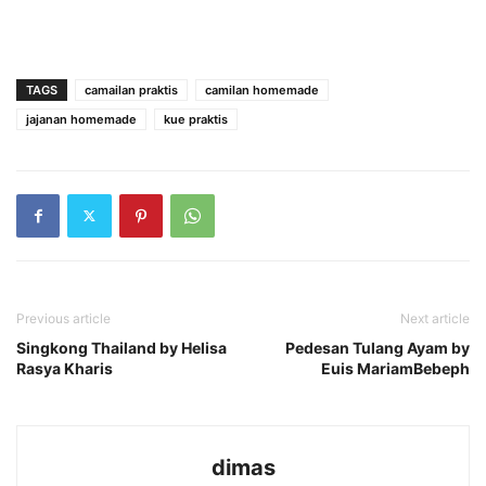
TAGS
camailan praktis
camilan homemade
jajanan homemade
kue praktis
Previous article
Next article
Singkong Thailand by Helisa
Pedesan Tulang Ayam by
Rasya Kharis
Euis MariamBebeph
dimas