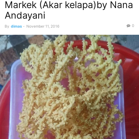
Markek (Akar kelapa)by Nana
Andayani
0
By
dimas
-
November 11, 2016