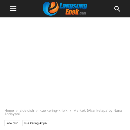
Home
side dish
kue kering-kripik
Markek (Akar kelapa)by Nana
Andayani
side dish
kue kering-kripik