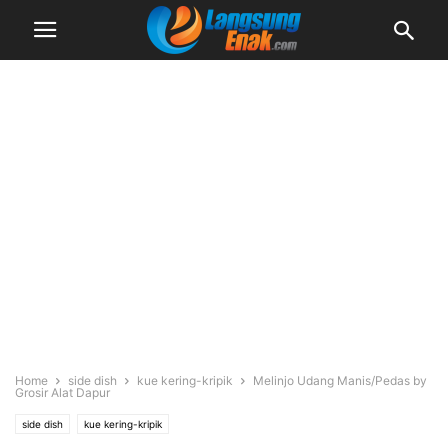
Home
side dish
kue kering-kripik
Melinjo Udang Manis/Pedas by
Grosir Alat Dapur
side dish
kue kering-kripik