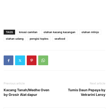
TAGS
kreasi camilan
olahan kacang kacangan
olahan mlinjo
olahan udang
pengisi toples
seafood
Previous article
Next article
Kacang Tanah/Medhe Oven
Tumis Daun Pepaya by
by Grosir Alat dapur
Vetrarini Leroy