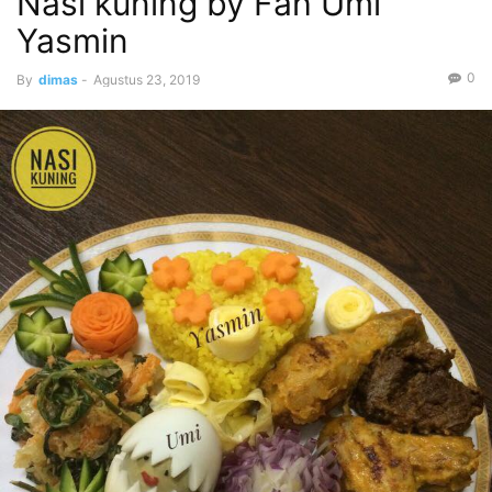
Nasi kuning by Fah Umi
Yasmin
0
By
dimas
-
Agustus 23, 2019