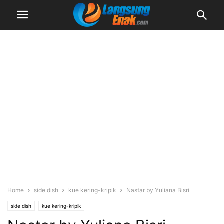
Home
side dish
kue kering-kripik
Nastar by Yuliana Bisri
side dish
kue kering-kripik