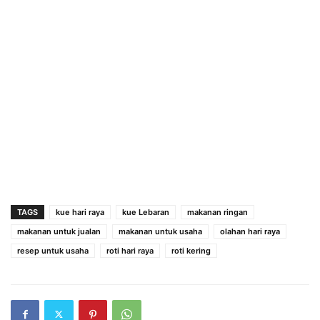
TAGS
kue hari raya
kue Lebaran
makanan ringan
makanan untuk jualan
makanan untuk usaha
olahan hari raya
resep untuk usaha
roti hari raya
roti kering