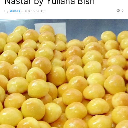
Nastar by Yuliana Bisri
0
By
dimas
-
Juli 15, 2015