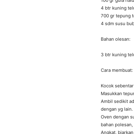
100 gr gula hal
4 btr kuning tel
700 gr tepung t
4 sdm susu bub
Bahan olesan:
3 btr kuning te
Cara membuat:
Kocok sebentar 
Masukkan tepun
Ambil sedikit ad
dengan yg lain.
Oven dengan su
bahan polesan, 
Angkat, biarkan