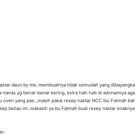
Nastar daun by me..membuatnya tidak semudah yang dibayangkan
lai nanas yg benar-benar kering, extra hati-hati di adonannya ag
 oven yang pas..,masih pakai resep nastar NCC ibu Fatmah bah
ep beliau ini..makasih ya bu Fatmah buat resep nastar enaknya 
an