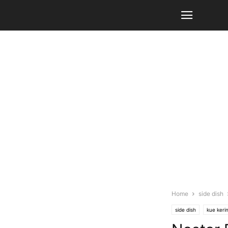
Home
side dish
side dish
kue kerin