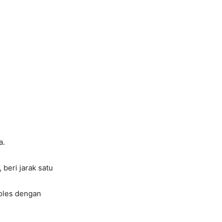
a.
 beri jarak satu
poles dengan