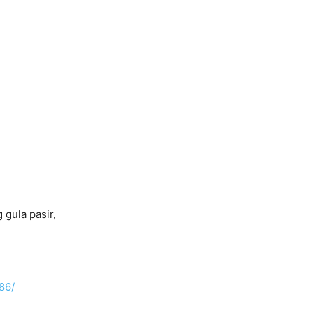
gula pasir,
86/