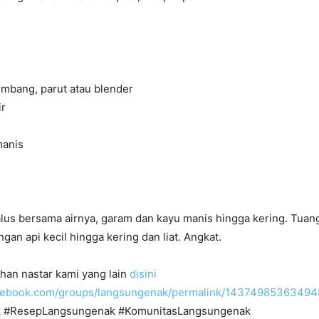
embang, parut atau blender
ir
manis
us bersama airnya, garam dan kayu manis hingga kering. Tuang 
gan api kecil hingga kering dan liat. Angkat.
han nastar kami yang lain
disini
acebook.com/groups/langsungenak/permalink/14374985363494
 #ResepLangsungenak #KomunitasLangsungenak