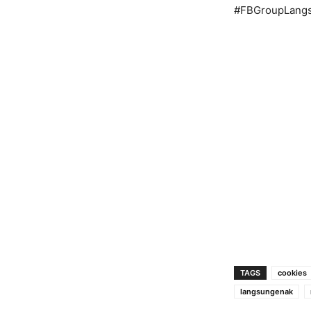
#FBGroupLang
TAGS
cookies
langsungenak