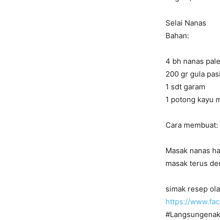
Selai Nanas
Bahan:
4 bh nanas pal
200 gr gula pas
1 sdt garam
1 potong kayu 
Cara membuat:
Masak nanas hal
masak terus den
simak resep ola
https://www.f
#Langsungenak