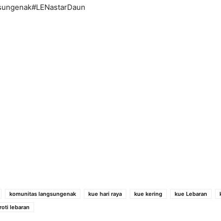
sungenak#LENastarDaun
komunitas langsungenak
kue hari raya
kue kering
kue Lebaran
roti lebaran