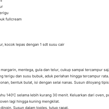
us
ur
erigu
uk fullcream
lur, kocok lepas dengan 1 sdt susu cair
margarin, mentega, gula dan telur, cukup sampai tercampur saj
g terigu dan susu bubuk, aduk perlahan hingga tercampur rata.
onan, bentuk bulat, isi dengan selai nanas. Susun diloyang tipis,
hu 140’C selama lebih kurang 30 menit. Keluarkan dari oven, 
oven lagi hingga kuning mengkilat.
 dingin. Susun dalam toples, tutup rapat.