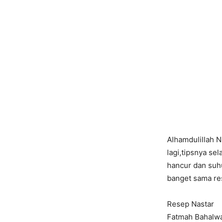
Alhamdulillah 
lagi,tipsnya se
hancur dan suhu
banget sama res
Resep Nastar
Fatmah Bahalw