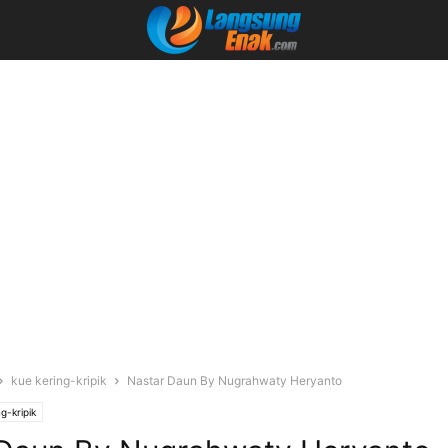
kue kering-kripik
Nastar Daun By Nugrahwaty Heryanto
g-kripik