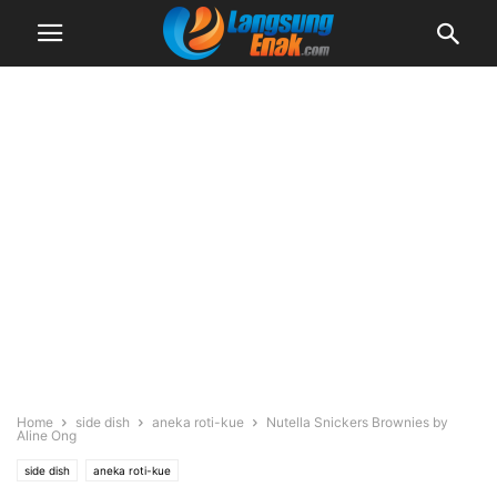
Home
side dish
aneka roti-kue
Nutella Snickers Brownies by
Aline Ong
side dish
aneka roti-kue