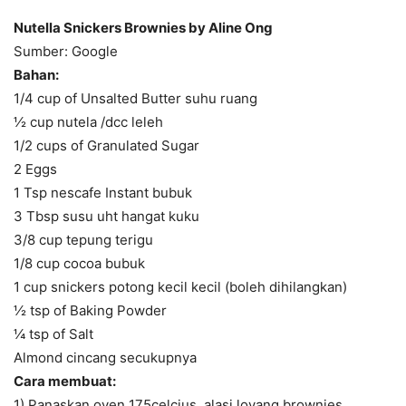
Nutella Snickers Brownies by Aline Ong
Sumber: Google
Bahan:
1/4 cup of Unsalted Butter suhu ruang
½ cup nutela /dcc leleh
1/2 cups of Granulated Sugar
2 Eggs
1 Tsp nescafe Instant bubuk
3 Tbsp susu uht hangat kuku
3/8 cup tepung terigu
1/8 cup cocoa bubuk
1 cup snickers potong kecil kecil (boleh dihilangkan)
½ tsp of Baking Powder
¼ tsp of Salt
Almond cincang secukupnya
Cara membuat:
1) Panaskan oven 175celcius, alasi loyang brownies