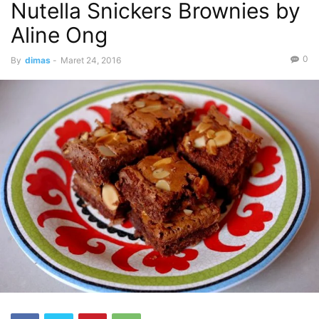
Nutella Snickers Brownies by
Aline Ong
0
By
dimas
-
Maret 24, 2016