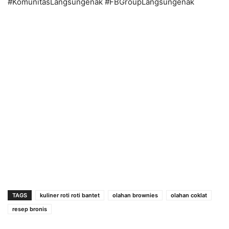
#KomunitasLangsungenak #FBGroupLangsungenak
TAGS
kuliner roti roti bantet
olahan brownies
olahan coklat
resep bronis