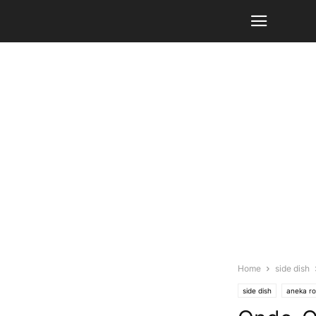
Home
side dish
side dish
aneka ro