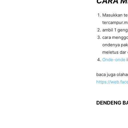
CARA M
Masukkan tep
tercampur.ma
ambil 1 geng
cara menggo
ondenya paka
meletus dar 
Onde-onde
i
baca juga olah
https://web.f
DENDENG BA