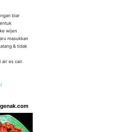
angan biar
bentuk
 ke wijen
baru masukkan
atang & tidak
air es cair.
/
ngenak.com