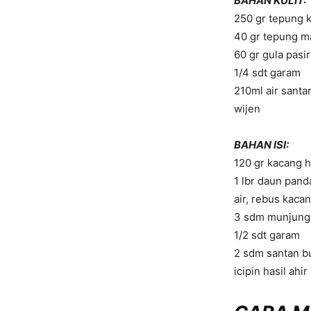
BAHAN KULIT:
250 gr tepung 
40 gr tepung m
60 gr gula pasir
1/4 sdt garam
210ml air santa
wijen
BAHAN ISI:
120 gr kacang h
1 lbr daun pand
air, rebus kac
3 sdm munjung g
1/2 sdt garam
2 sdm santan bu
icipin hasil ahir