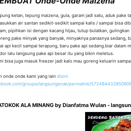
EMBUAT Onde-Onde Maizena
ung ketan, tepung maizena, gula, garam jadi satu, aduk pake t
sukkan air santan sedikit-sedikit sampai kalis / sampai bisa di
am, pipihkan isi dengan kacang hijau, tutup bulatkan, gulingkan
reng pake minyak yang banyak, minyaknya panasnya sedang, 
i api kecil sampai terapung, baru pake api sedang.biar dalam m
dor lalu langsung pake api besar itu yang bikin meletus.
ni bisa juga masuk freezer jadi kalo mau goreng keluarin sampai 
an onde onde kami yang lain
disini
acebook.com/groups/langsungenak/permalink/572484432850905
TOKOK ALA MINANG by Dianfatma Wulan - langsu