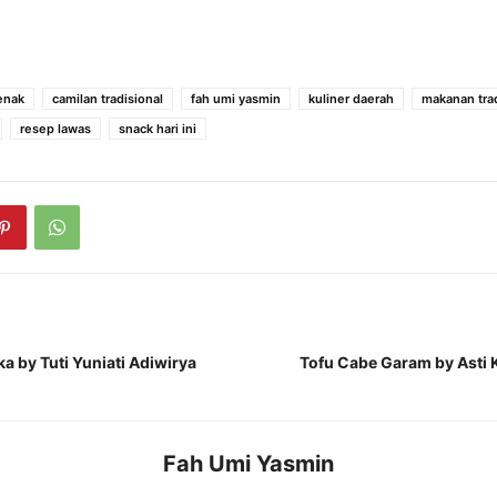
enak
camilan tradisional
fah umi yasmin
kuliner daerah
makanan trad
resep lawas
snack hari ini
 by Tuti Yuniati Adiwirya
Tofu Cabe Garam by Asti
Fah Umi Yasmin