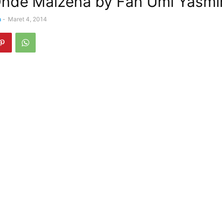
nde Maizena by Fah Umi Yasmi
n
-
Maret 4, 2014