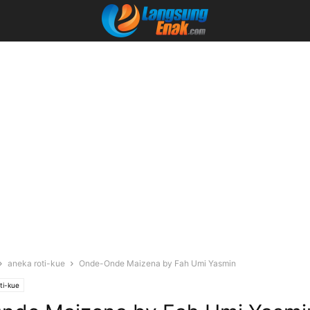
aneka roti-kue
Onde-Onde Maizena by Fah Umi Yasmin
ti-kue