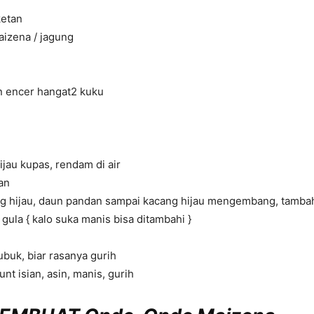
ketan
aizena / jagung
n encer hangat2 kuku
ijau kupas, rendam di air
an
ang hijau, daun pandan sampai kacang hijau mengembang, tamba
ula { kalo suka manis bisa ditambahi }
buk, biar rasanya gurih
 unt isian, asin, manis, gurih