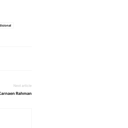
isional
Next article
 Karnaen Rahman