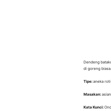
Dendeng batakok
di goreng biasa
Tipe:
aneka rot
Masakan:
asian
Kata Kunci:
Ond