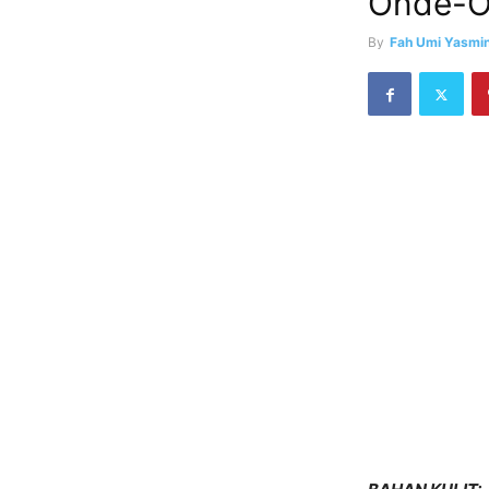
Onde-O
By
Fah Umi Yasmi