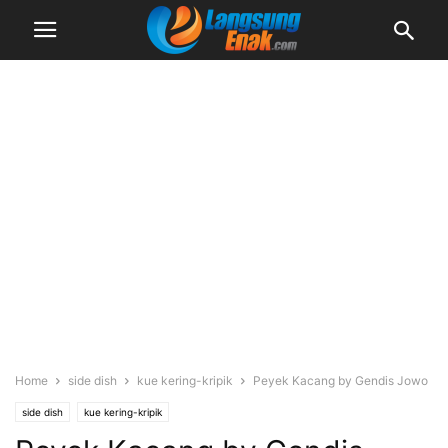
Home
side dish
kue kering-kripik
Peyek Kacang by Gendis Jowo
side dish
kue kering-kripik