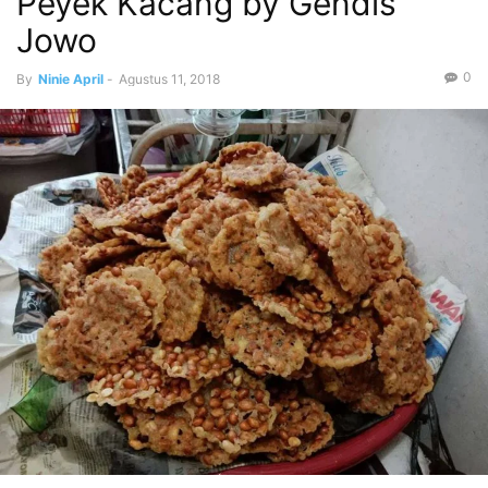
Peyek Kacang by Gendis
Jowo
0
By
Ninie April
-
Agustus 11, 2018