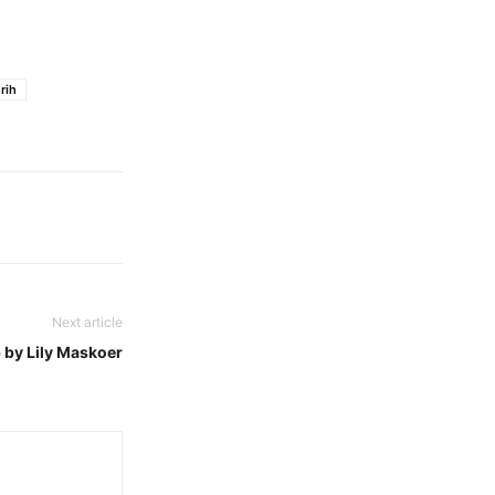
rih
Next article
 by Lily Maskoer