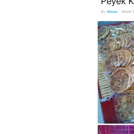
Peyek K
By
dimas
-
Maret 