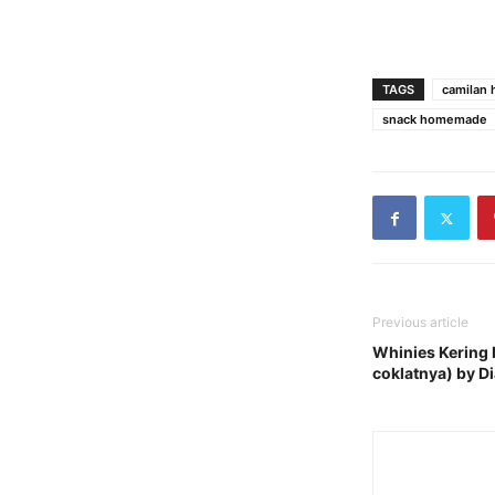
TAGS
camilan
snack homemade
Previous article
Whinies Kering 
coklatnya) by D