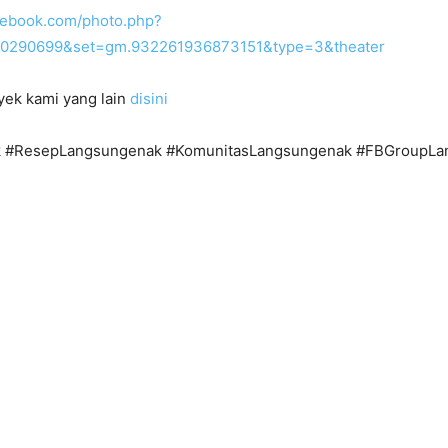
cebook.com/photo.php?
60290699&set=gm.932261936873151&type=3&theater
yek kami yang lain
disini
 #ResepLangsungenak #KomunitasLangsungenak #FBGroupLa