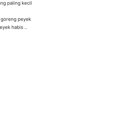
g paling kecil
 goreng peyek
yek habis ..