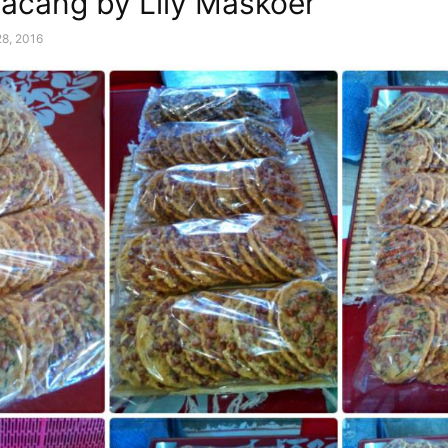
acang by Lily Maskoer
28, 2016