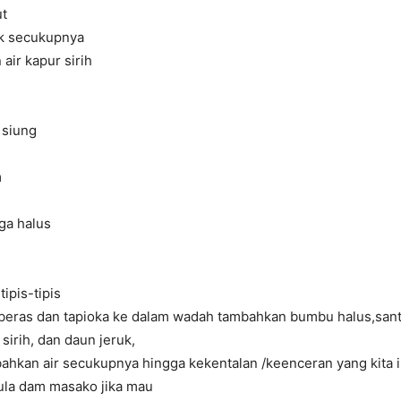
ut
k secukupnya
air kapur sirih
 siung
m
ga halus
tipis-tipis
beras dan tapioka ke dalam wadah tambahkan bumbu halus,san
sirih, dan daun jeruk,
ahkan air secukupnya hingga kekentalan /keenceran yang kita 
ula dam masako jika mau