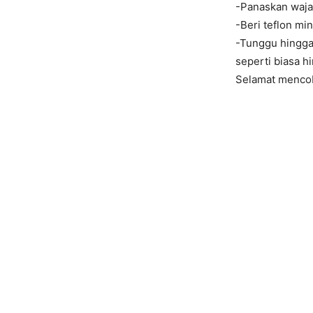
-Panaskan waja
-Beri teflon mi
-Tunggu hingga
seperti biasa h
Selamat menco