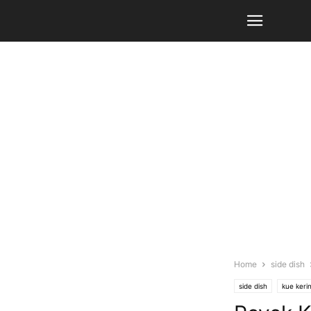
Home
side dish
side dish
kue kerin