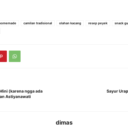
 homemade
camilan tradisional
olahan kacang
resep peyek
snack gu
Mini (karena ngga ada
Sayur Urap
ian Astiyanawati
dimas