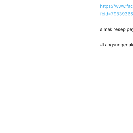
https://www.fa
fbid=7983936
simak resep pe
#Langsungenak