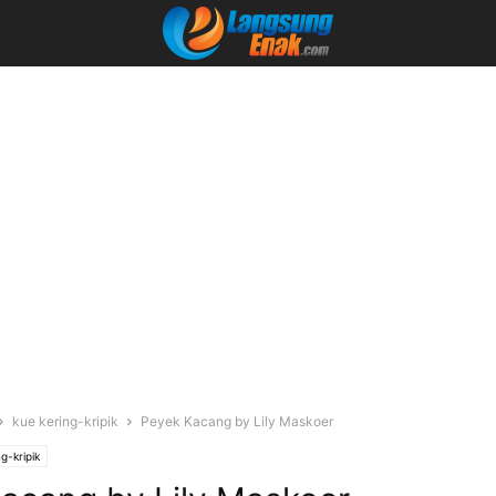
kue kering-kripik
Peyek Kacang by Lily Maskoer
g-kripik