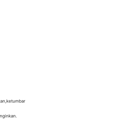
tan,ketumbar
inginkan.