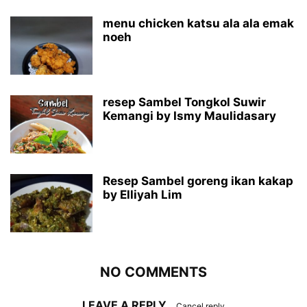
menu chicken katsu ala ala emak
noeh
resep Sambel Tongkol Suwir
Kemangi by Ismy Maulidasary
Resep Sambel goreng ikan kakap
by Elliyah Lim
NO COMMENTS
LEAVE A REPLY
Cancel reply