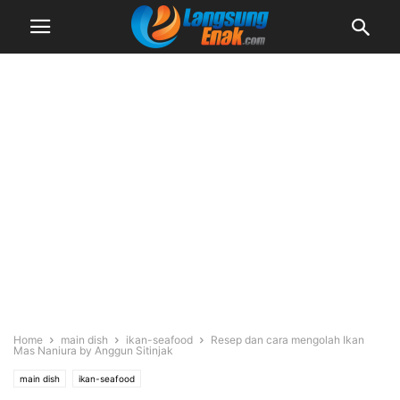
Home
main dish
ikan-seafood
Resep dan cara mengolah Ikan
Mas Naniura by Anggun Sitinjak
main dish
ikan-seafood