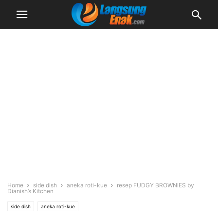
Home
side dish
aneka roti-kue
resep FUDGY BROWNIES by
Dianish’s Kitchen
side dish
aneka roti-kue