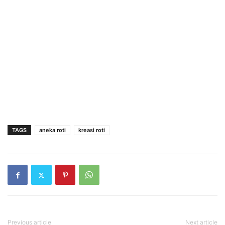
TAGS
aneka roti
kreasi roti
Previous article
Next article