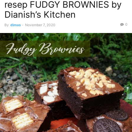
resep FUDGY BROWNIES by
Dianish’s Kitchen
0
By
dimas
-
November 7, 2020