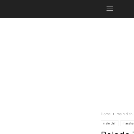
Home
main dish
main dish
masaka