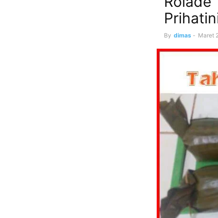
Rolade 
Prihati
By
dimas
-
Maret 