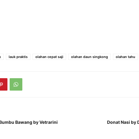
k
lauk praktis
olahan cepat saji
olahan daun singkong
olahan tahu
Bumbu Bawang by Vetrarini
Donat Nasi by