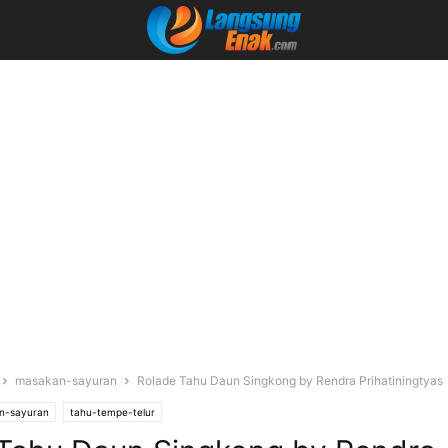
masakan-sayuran
Rolade Tahu Daun Singkong by Rendra Prihatiningtyas
n-sayuran
tahu-tempe-telur