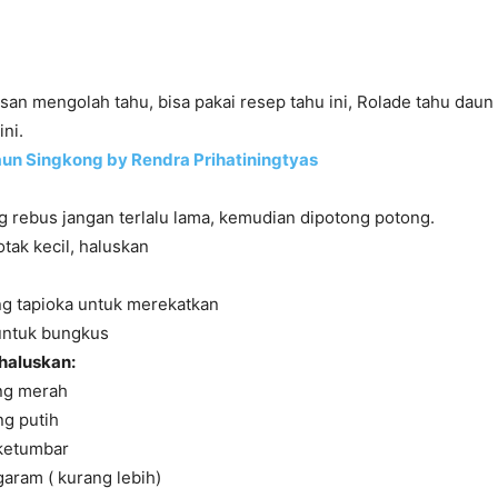
san mengolah tahu, bisa pakai resep tahu ini, Rolade tahu daun
ini.
un Singkong by Rendra Prihatiningtyas
 rebus jangan terlalu lama, kemudian dipotong potong.
otak kecil, haluskan
ng tapioka untuk merekatkan
untuk bungkus
haluskan:
ng merah
ng putih
 ketumbar
garam ( kurang lebih)