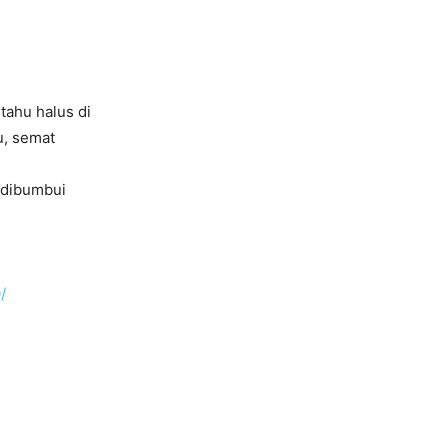
tahu halus di
u, semat
 dibumbui
/