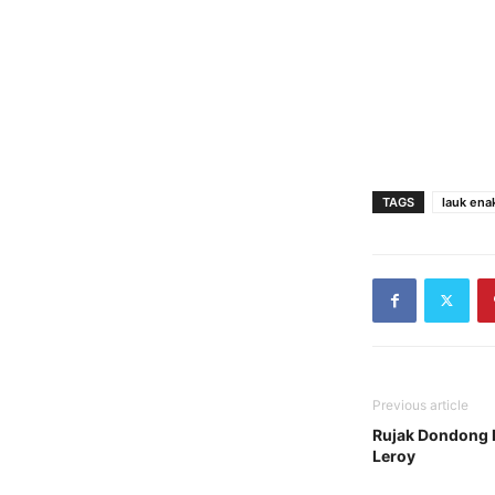
TAGS
lauk ena
Previous article
Rujak Dondong 
Leroy