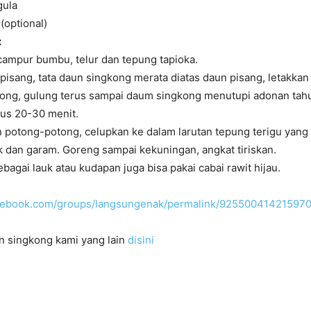
gula
(optional)
:
campur bumbu, telur dan tepung tapioka.
pisang, tata daun singkong merata diatas daun pisang, letakkan 
kong, gulung terus sampai daum singkong menutupi adonan tah
kus 20-30 menit.
n potong-potong, celupkan ke dalam larutan tepung terigu yang
 dan garam. Goreng sampai kekuningan, angkat tiriskan.
ebagai lauk atau kudapan juga bisa pakai cabai rawit hijau.
acebook.com/groups/langsungenak/permalink/925500414215970
n singkong kami yang lain
disini