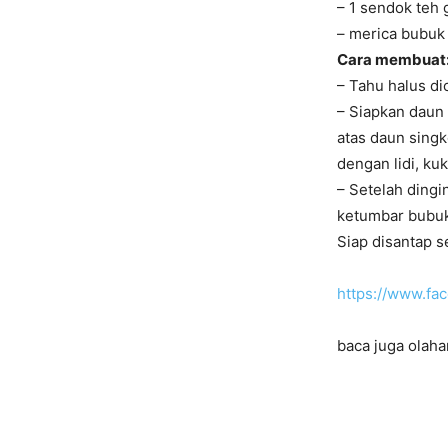
– 1 sendok teh 
– merica bubuk 
Cara membuat
– Tahu halus di
– Siapkan daun 
atas daun sing
dengan lidi, ku
– Setelah dingi
ketumbar bubuk
Siap disantap s
https://www.f
baca juga olaha