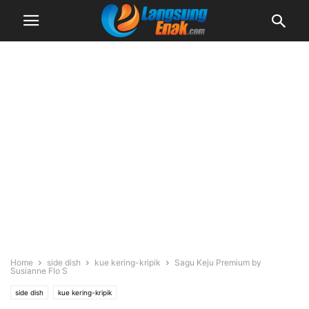
Home
side dish
kue kering-kripik
Sagu Keju Premium by
Susianne Flo S
side dish
kue kering-kripik