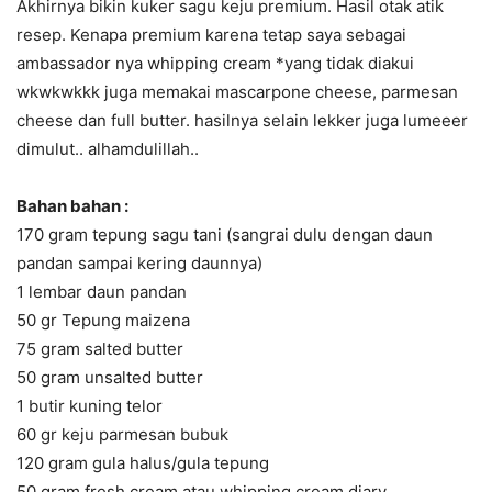
Akhirnya bikin kuker sagu keju premium. Hasil otak atik
resep. Kenapa premium karena tetap saya sebagai
ambassador nya whipping cream *yang tidak diakui
wkwkwkkk juga memakai mascarpone cheese, parmesan
cheese dan full butter. hasilnya selain lekker juga lumeeer
dimulut.. alhamdulillah..
Bahan bahan :
170 gram tepung sagu tani (sangrai dulu dengan daun
pandan sampai kering daunnya)
1 lembar daun pandan
50 gr Tepung maizena
75 gram salted butter
50 gram unsalted butter
1 butir kuning telor
60 gr keju parmesan bubuk
120 gram gula halus/gula tepung
50 gram fresh cream atau whipping cream diary