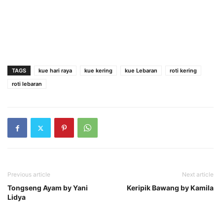
TAGS
kue hari raya
kue kering
kue Lebaran
roti kering
roti lebaran
Previous article
Next article
Tongseng Ayam by Yani
Keripik Bawang by Kamila
Lidya