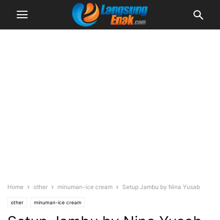
Home
other
minuman-ice cream
Setup Jambu by Nina Yusab
other
minuman-ice cream