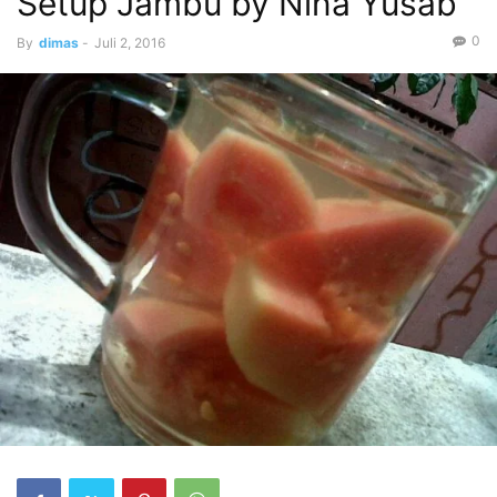
Setup Jambu by Nina Yusab
0
By
dimas
-
Juli 2, 2016