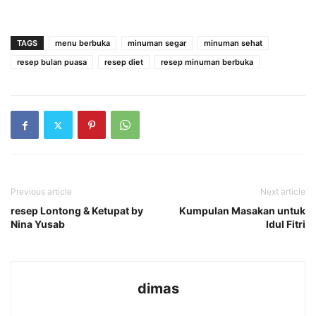
TAGS
menu berbuka
minuman segar
minuman sehat
resep bulan puasa
resep diet
resep minuman berbuka
Previous article
Next article
resep Lontong & Ketupat by
Kumpulan Masakan untuk
Nina Yusab
Idul Fitri
dimas