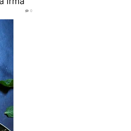
a Irma
0