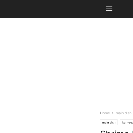
Home
main dish
main dish
ikan-se