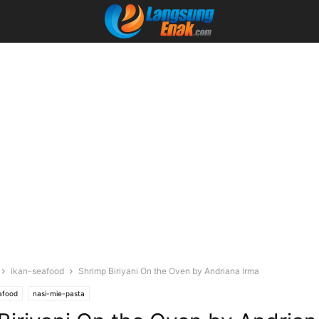
ikan-seafood
Shrimp Biriyani On the Oven by Andriana Irma
afood
nasi-mie-pasta