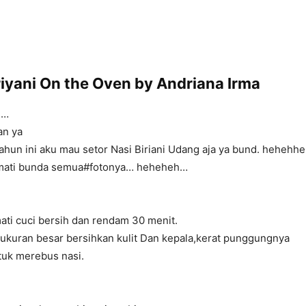
riyani On the Oven by Andriana Irma
E…
an ya
ahun ini aku mau setor Nasi Biriani Udang aja ya bund. hehehh
mati bunda semua#fotonya… heheheh…
ati cuci bersih dan rendam 30 menit.
ukuran besar bersihkan kulit Dan kepala,kerat punggungnya
untuk merebus nasi.