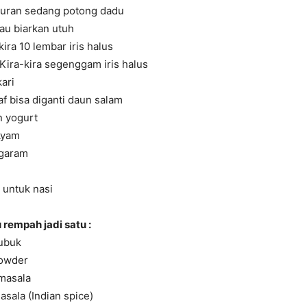
kuran sedang potong dadu
jau biarkan utuh
ira 10 lembar iris halus
Kira-kira segenggam iris halus
ari
af bisa diganti daun salam
 yogurt
Ayam
 garam
untuk nasi
empah jadi satu :
bubuk
powder
 masala
asala (Indian spice)