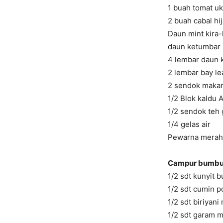
1 buah tomat u
2 buah cabal hi
Daun mint kira-k
daun ketumbar 
4 lembar daun k
2 lembar bay le
2 sendok makan
1/2 Blok kaldu 
1/2 sendok teh
1/4 gelas air
Pewarna merah 
Campur bumbu r
1/2 sdt kunyit 
1/2 sdt cumin 
1/2 sdt biriyani
1/2 sdt garam m