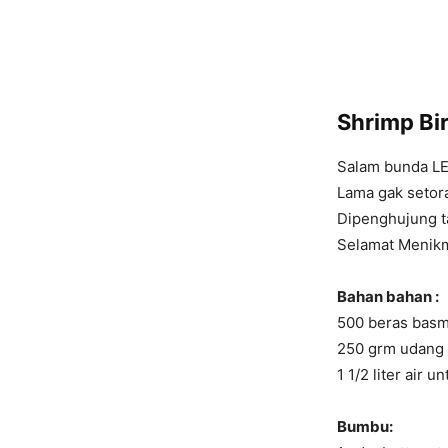
Shrimp Bi
Salam bunda L
Lama gak setor
Dipenghujung t
Selamat Menik
Bahan bahan :
500 beras basm
250 grm udang 
1 1/2 liter air 
Bumbu: