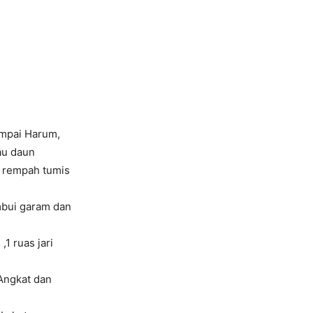
ampai Harum,
au daun
 rempah tumis
mbui garam dan
,1 ruas jari
 Angkat dan