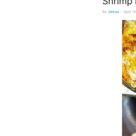
Shrimp 
By
dimas
-
April 1