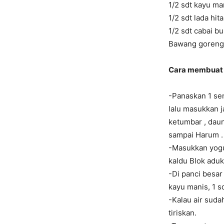
1/2 sdt kayu m
1/2 sdt lada hi
1/2 sdt cabai b
Bawang goreng
Cara membuat 
-Panaskan 1 se
lalu masukkan 
ketumbar , dau
sampai Harum .
-Masukkan yogu
kaldu Blok aduk
-Di panci besar 
kayu manis, 1 s
-Kalau air suda
tiriskan.