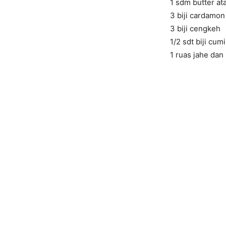
1 sdm butter at
3 biji cardamon
3 biji cengkeh
1/2 sdt biji cum
1 ruas jahe dan