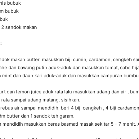
anis bubuk
tam bubuk
ubuk
 2 sendok makan
:
ndok makan butter, masukkan biji cumin, cardamon, cengkeh s
jahe dan bawang putih aduk-aduk dan masukkan tomat, cabe hij
n mint dan daun kari aduk-aduk dan masukkan campuran bumbu
rt dan lemon juice aduk rata lalu masukkan udang dan air , bu
 rata sampai udang matang. sisihkan.
rebus air sampai mendidih, beri 4 biji cengkeh , 4 biji cardamon 
dm butter dan 1 sendok teh garam.
h mendidih masukkan beras basmati masak sekitar 5 – 7 menit.